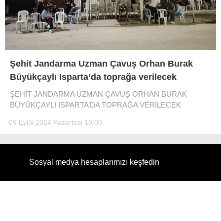
Şehit Jandarma Uzman Çavuş Orhan Burak
Büyükçaylı Isparta’da toprağa verilecek
ŞEHİT JANDARMA UZMAN ÇAVUŞ ORHAN BURAK
BÜYÜKÇAYLI ISPARTA’DA TOPRAĞA VERİLECEK
09 Eylül 2024 Pazartesi 10:00
Sosyal medya hesaplarımızı keşfedin