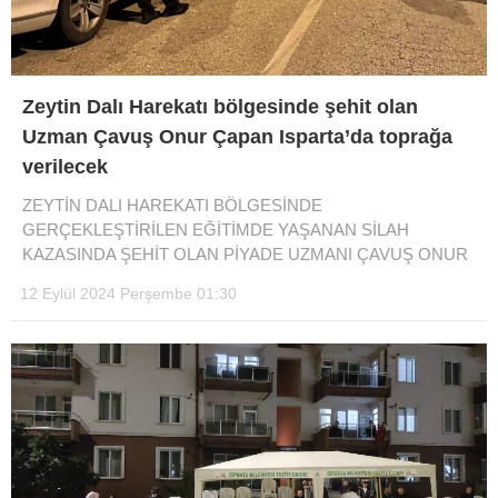
DIĞER
ÇEVRE
Zeytin Dalı Harekatı bölgesinde şehit olan
Facebook
RESMI İLANLAR
Uzman Çavuş Onur Çapan Isparta’da toprağa
verilecek
E-GAZETE
Instagram
ZEYTİN DALI HAREKATI BÖLGESİNDE
CANLI YAYIN
GERÇEKLEŞTİRİLEN EĞİTİMDE YAŞANAN SİLAH
KAZASINDA ŞEHİT OLAN PİYADE UZMANI ÇAVUŞ ONUR
Youtube
12 Eylül 2024 Perşembe 01:30