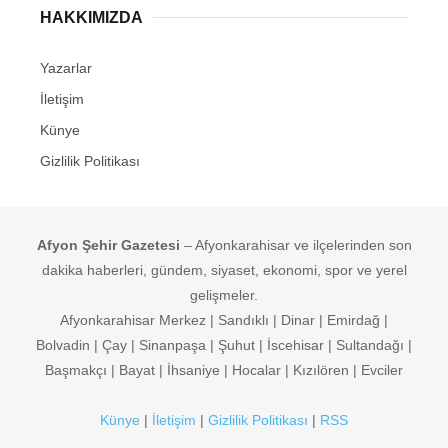
HAKKIMIZDA
Yazarlar
İletişim
Künye
Gizlilik Politikası
Afyon Şehir Gazetesi
– Afyonkarahisar ve ilçelerinden son
dakika haberleri, gündem, siyaset, ekonomi, spor ve yerel
gelişmeler.
Afyonkarahisar Merkez | Sandıklı | Dinar | Emirdağ |
Bolvadin | Çay | Sinanpaşa | Şuhut | İscehisar | Sultandağı |
Başmakçı | Bayat | İhsaniye | Hocalar | Kızılören | Evciler
Künye
|
İletişim
|
Gizlilik Politikası
|
RSS