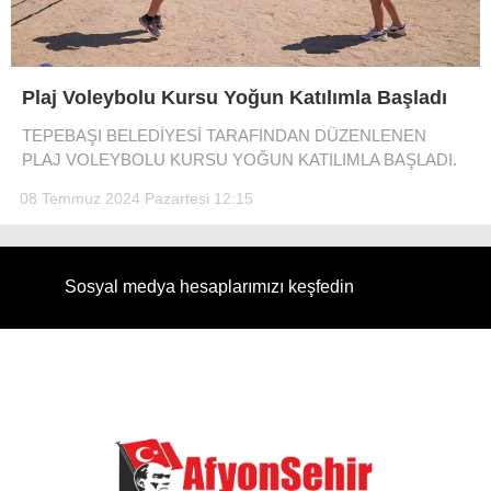
Plaj Voleybolu Kursu Yoğun Katılımla Başladı
TEPEBAŞI BELEDİYESİ TARAFINDAN DÜZENLENEN
PLAJ VOLEYBOLU KURSU YOĞUN KATILIMLA BAŞLADI.
08 Temmuz 2024 Pazartesi 12:15
Sosyal medya hesaplarımızı keşfedin