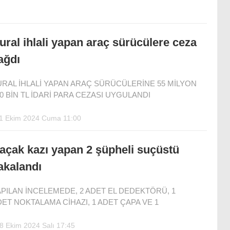
ural ihlali yapan araç sürücülere ceza
ağdı
URAL İHLALİ YAPAN ARAÇ SÜRÜCÜLERİNE 55 MİLYON
0 BİN TL İDARİ PARA CEZASI UYGULANDI
1 Ekim 2024 Cuma 11:00
açak kazı yapan 2 şüpheli suçüstü
akalandı
PILAN İNCELEMEDE, 2 ADET EL DEDEKTÖRÜ, 1
ET NOKTALAMA CİHAZI, 1 ADET ÇAPA VE 1
8 Ekim 2024 Salı 17:45