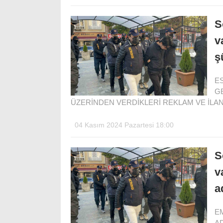
S
v
ş
ES
G
ÜZERİNDEN VERDİKLERİ REKLAM VE İLAN
04 Kasım 2024 Pazartesi 18:00
S
v
a
E
AD