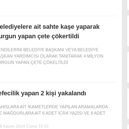
elediyelere ait sahte kaşe yaparak
urgun yapan çete çökertildi
NDİLERİNİ BELEDİYE BAŞKANI VEYA BELEDİYE
AŞKAN YARDIMCISI OLARAK TANITARAK 4 MİLYON
URGUN YAPAN ÇETE ÇÖKELTİLDİ
efecilik yapan 2 kişi yakalandı
AHISLARA AİT İKAMETLERDE YAPILAN ARAMALARDA
E MAĞDURLARA AİT 6 ADET İCRA YAZISI VE 8 ADET
8 Kasım 2024 Cuma 10:15