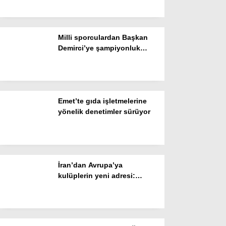
Resmi İlanlar
POLİTİKA
Milli sporculardan Başkan
Namaz Vakitleri
Demirci’ye şampiyonluk
ziyareti
Dünya
Nöbetçi Eczaneler
Emet’te gıda işletmelerine
SPOR
yönelik denetimler sürüyor
Puan Durumları
Magazin
Hava Durumu
İran’dan Avrupa’ya
kulüplerin yeni adresi:
SAĞLIK
Erciyes Yüksek İrtifa Kamp
Merkezi
Künye
Teknoloji