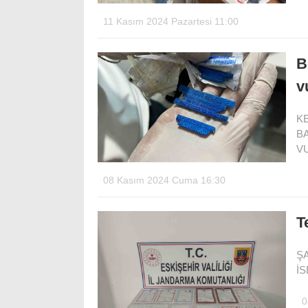
11 Kasım 2024 Pazartesi 11:00
B
v
KE
B
V
08 Kasım 2024 Cuma 16:30
T
Ş
İS
0