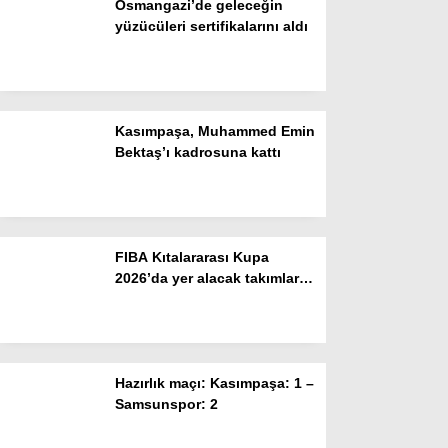
Osmangazi’de geleceğin
yüzücüleri sertifikalarını aldı
Gizlilik Politikası
Kasımpaşa, Muhammed Emin
Bektaş’ı kadrosuna kattı
FIBA Kıtalararası Kupa
2026’da yer alacak takımlar
WhatsApp İhbar Hattı
belli oldu
Hazırlık maçı: Kasımpaşa: 1 –
Facebook
Samsunspor: 2