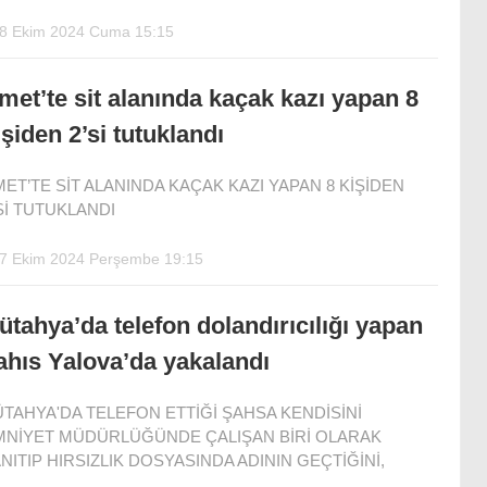
8 Ekim 2024 Cuma 15:15
met’te sit alanında kaçak kazı yapan 8
işiden 2’si tutuklandı
ET’TE SİT ALANINDA KAÇAK KAZI YAPAN 8 KİŞİDEN
Sİ TUTUKLANDI
7 Ekim 2024 Perşembe 19:15
ütahya’da telefon dolandırıcılığı yapan
ahıs Yalova’da yakalandı
TAHYA'DA TELEFON ETTİĞİ ŞAHSA KENDİSİNİ
MNİYET MÜDÜRLÜĞÜNDE ÇALIŞAN BİRİ OLARAK
NITIP HIRSIZLIK DOSYASINDA ADININ GEÇTİĞİNİ,