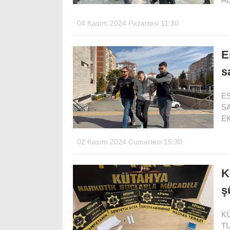
04 Kasım 2024 Pazartesi 11:30
E
s
ES
SA
E
02 Kasım 2024 Cumartesi 15:30
K
ş
K
T