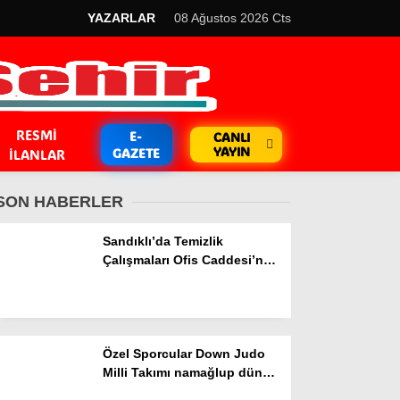
YAZARLAR
08 Ağustos 2026 Cts
RESMI
E-
CANLI
YAYIN
GAZETE
İLANLAR
SON HABERLER
Sandıklı’da Temizlik
Çalışmaları Ofis Caddesi’nde
Sürüyor
GÜNDEM
Kripto Para
Özel Sporcular Down Judo
EKONOMİ
Milli Takımı namağlup dünya
şampiyonu