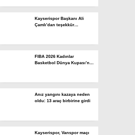
Instagram
Kayserispor Başkanı Ali
Çamlı’dan teşekkür
Youtube
açıklaması
FIBA 2026 Kadınlar
Basketbol Dünya Kupası’nda
mücadele edecek A Milli
Kadın Takımı, hazırlıklarını
sürdürüyor
Anız yangını kazaya neden
oldu: 13 araç birbirine girdi
Kayserispor, Vanspor maçı