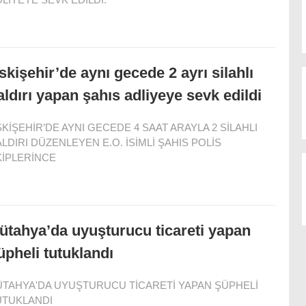
skişehir’de aynı gecede 2 ayrı silahlı
aldırı yapan şahıs adliyeye sevk edildi
KİŞEHİR’DE AYNI GECEDE 4 SAAT ARAYLA 2 SİLAHLI
LDIRI DÜZENLEYEN E.O. İSİMLİ ŞAHIS POLİS
KİPLERİNCE
ütahya’da uyuşturucu ticareti yapan
üpheli tutuklandı
ÜTAHYA'DA UYUŞTURUCU TİCARETİ YAPAN ŞÜPHELİ
UTUKLANDI