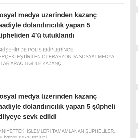
osyal medya üzerinden kazanç
aadiyle dolandırıcılık yapan 5
üpheliden 4’ü tutuklandı
KİŞEHİR'DE POLİS EKİPLERİNCE
ERÇEKLEŞTİRİLEN OPERASYONDA SOSYAL MEDYA
LAR ARACILIĞI İLE KAZANÇ
osyal medya üzerinden kazanç
aadiyle dolandırıcılık yapan 5 şüpheli
dliyeye sevk edildi
MNİYETTEKİ İŞLEMLERİ TAMAMLANAN ŞÜPHELİLER,
LİYEYE SEVK EDİLDİ.