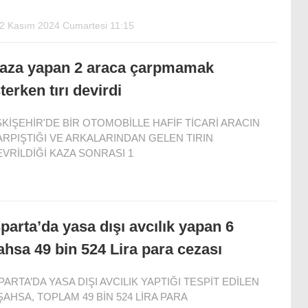
2 Kasım 2024 Cumartesi 11:15
aza yapan 2 araca çarpmamak
sterken tırı devirdi
KİŞEHİR'DE BİR OTOMOBİLLE HAFİF TİCARİ ARACIN
RPIŞTIĞI VE ARKALARINDAN GELEN TIRIN
VRİLDİĞİ KAZA SONRASI 1
sparta’da yasa dışı avcılık yapan 6
ahsa 49 bin 524 Lira para cezası
PARTA’DA YASA DIŞI AVCILIK YAPTIĞI TESPİT EDİLEN
ŞAHSA, TOPLAM 49 BİN 524 LİRA PARA