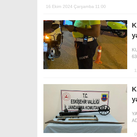
16 Ekim 2024 Çarşamba 11:00
K
y
K
63
1
K
y
YA
AD
0