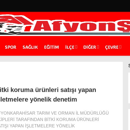
SPOR
SAĞLIK
EĞİTİM
İLÇE
DIĞER
ÇEVRE
itki koruma ürünleri satışı yapan
şletmelere yönelik denetim
FYONKARAHİSAR TARIM VE ORMAN İL MÜDÜRLÜĞÜ
KİPLERİ TARAFINDAN BİTKİ KORUMA ÜRÜNLERİ
TIŞI YAPAN İŞLETMELERE YÖNELİK