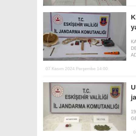
K
y
KA
DE
A
07 Kasım 2024 Perşembe 14:00
U
j
1
GE
0