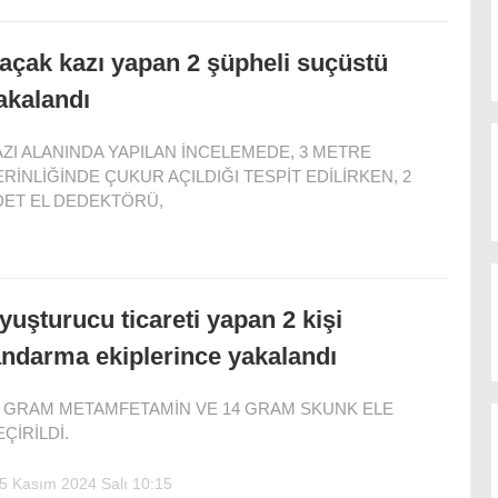
açak kazı yapan 2 şüpheli suçüstü
akalandı
ZI ALANINDA YAPILAN İNCELEMEDE, 3 METRE
RİNLİĞİNDE ÇUKUR AÇILDIĞI TESPİT EDİLİRKEN, 2
DET EL DEDEKTÖRÜ,
yuşturucu ticareti yapan 2 kişi
andarma ekiplerince yakalandı
9 GRAM METAMFETAMİN VE 14 GRAM SKUNK ELE
ÇİRİLDİ.
5 Kasım 2024 Salı 10:15