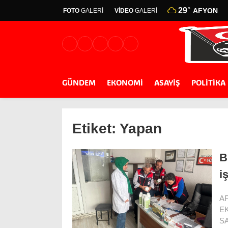
29
°
AFYON
FOTO
GALERİ
VİDEO
GALERİ
GÜNDEM
EKONOMİ
ASAYİŞ
POLİTİKA
Etiket:
Yapan
B
i
A
E
SA