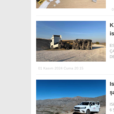
0
K
i
ES
ÇA
DE
01 Kasım 2024 Cuma 20:15
I
ş
IS
6 