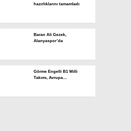
hazırlıklarını tamamladı
Baran Ali Gezek,
Alanyaspor’da
Görme Engelli B1 Milli
Takımı, Avrupa
Şampiyonası’na Riva’da
hazırlanıyor