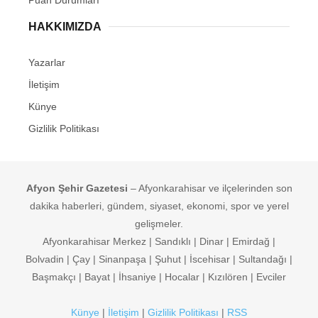
HAKKIMIZDA
Yazarlar
İletişim
Künye
Gizlilik Politikası
Afyon Şehir Gazetesi
– Afyonkarahisar ve ilçelerinden son
dakika haberleri, gündem, siyaset, ekonomi, spor ve yerel
gelişmeler.
Afyonkarahisar Merkez | Sandıklı | Dinar | Emirdağ |
Bolvadin | Çay | Sinanpaşa | Şuhut | İscehisar | Sultandağı |
Başmakçı | Bayat | İhsaniye | Hocalar | Kızılören | Evciler
Künye
|
İletişim
|
Gizlilik Politikası
|
RSS