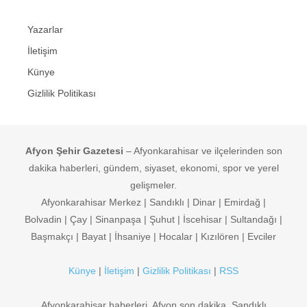
Yazarlar
İletişim
Künye
Gizlilik Politikası
Afyon Şehir Gazetesi
– Afyonkarahisar ve ilçelerinden son
dakika haberleri, gündem, siyaset, ekonomi, spor ve yerel
gelişmeler.
Afyonkarahisar Merkez | Sandıklı | Dinar | Emirdağ |
Bolvadin | Çay | Sinanpaşa | Şuhut | İscehisar | Sultandağı |
Başmakçı | Bayat | İhsaniye | Hocalar | Kızılören | Evciler
Künye
|
İletişim
|
Gizlilik Politikası
|
RSS
Afyonkarahisar haberleri, Afyon son dakika, Sandıklı