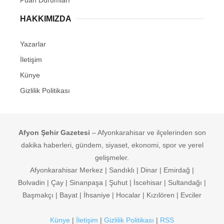
HAKKIMIZDA
Yazarlar
İletişim
Künye
Gizlilik Politikası
Afyon Şehir Gazetesi
– Afyonkarahisar ve ilçelerinden son
dakika haberleri, gündem, siyaset, ekonomi, spor ve yerel
gelişmeler.
Afyonkarahisar Merkez | Sandıklı | Dinar | Emirdağ |
Bolvadin | Çay | Sinanpaşa | Şuhut | İscehisar | Sultandağı |
Başmakçı | Bayat | İhsaniye | Hocalar | Kızılören | Evciler
Künye
|
İletişim
|
Gizlilik Politikası
|
RSS