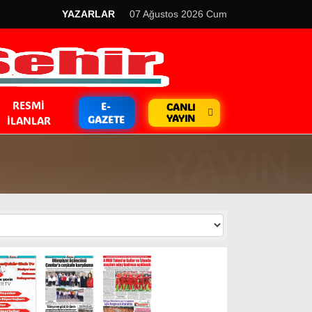
YAZARLAR
07 Ağustos 2026 Cum
RESMI
E-
CANLI
YAYIN
GAZETE
İLANLAR
GÜNDEM
Kripto Para
EKONOMİ