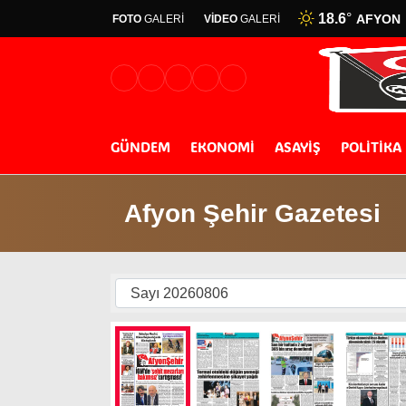
18.6
°
AFYON
FOTO
GALERİ
VİDEO
GALERİ
GÜNDEM
EKONOMİ
ASAYİŞ
POLİTİKA
Afyon Şehir Gazetesi