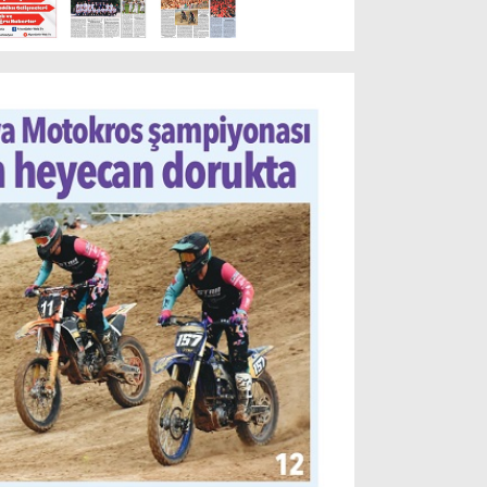
Resmi İlanlar
POLİTİKA
Namaz Vakitleri
Dünya
Nöbetçi Eczaneler
SPOR
Puan Durumları
Magazin
Hava Durumu
SAĞLIK
Künye
Teknoloji