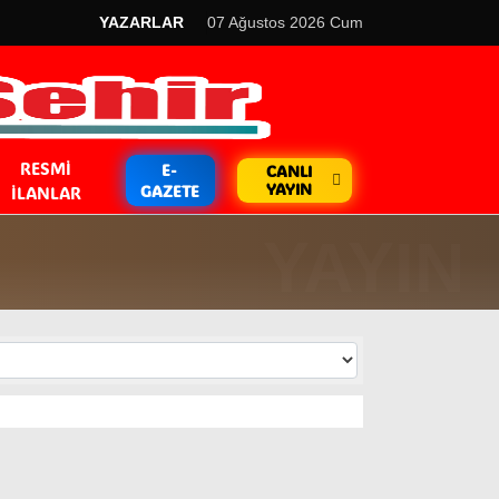
YAZARLAR
07 Ağustos 2026 Cum
RESMI
E-
CANLI
YAYIN
GAZETE
İLANLAR
GÜNDEM
Kripto Para
EKONOMİ