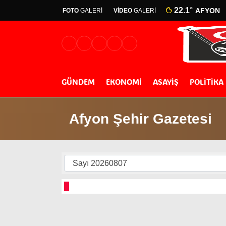
22.1
°
AFYON
FOTO
GALERİ
VİDEO
GALERİ
GÜNDEM
EKONOMİ
ASAYİŞ
POLİTİKA
Afyon Şehir Gazetesi