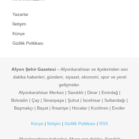
Yazarlar
İletişim
Künye
Gizlilik Politikası
Afyon Şehir Gazetesi
– Afyonkarahisar ve ilçelerinden son
dakika haberleri, gündem, siyaset, ekonomi, spor ve yerel
gelişmeler.
Afyonkarahisar Merkez | Sandıklı | Dinar | Emirdağ |
Bolvadin | Çay | Sinanpaşa | Şuhut | İscehisar | Sultandağı |
Başmakçı | Bayat | İhsaniye | Hocalar | Kızılören | Evciler
Künye
|
İletişim
|
Gizlilik Politikası
|
RSS
Afyonkarahisar haberleri, Afyon son dakika, Sandıklı