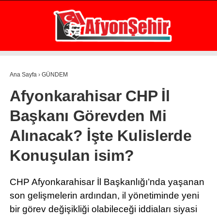
32.3
°
AFYON
GALERİ
VİDEO
YAZARLAR
Ana Sayfa
›
GÜNDEM
GÜNDEM
Afyonkarahisar CHP İl
EKONOMİ
Başkanı Görevden Mi
ASAYİŞ
Alınacak? İşte Kulislerde
POLİTİKA
Konuşulan isim?
SPOR
SAĞLIK
CHP Afyonkarahisar İl Başkanlığı’nda yaşanan
son gelişmelerin ardından, il yönetiminde yeni
EĞİTİM
bir görev değişikliği olabileceği iddiaları siyasi
WhatsApp İhbar Hattı
İLÇE