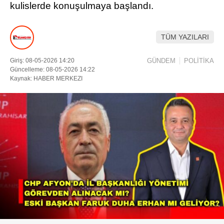
kulislerde konuşulmaya başlandı.
DIĞER
TÜM YAZILARI
ÇEVRE
Facebook
RESMI İLANLAR
Giriş: 08-05-2026 14:20
GÜNDEM
POLİTİKA
Güncelleme: 08-05-2026 14:22
E-GAZETE
Kaynak: HABER MERKEZI
Instagram
CANLI YAYIN
Youtube