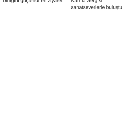
birliğini güçlendiren ziyaret
Karma Sergisi’
sanatseverlerle buluştu