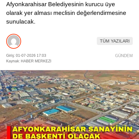
Afyonkarahisar Belediyesinin kurucu üye
DIĞER
olarak yer alması meclisin değerlendirmesine
sunulacak.
ÇEVRE
Facebook
RESMI İLANLAR
TÜM YAZILARI
E-GAZETE
Giriş: 01-07-2026 17:03
GÜNDEM
Instagram
CANLI YAYIN
Kaynak: HABER MERKEZI
Youtube