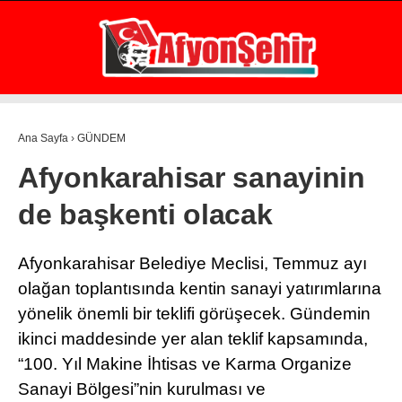
31.8
°
AFYON
GALERİ
VİDEO
YAZARLAR
Ana Sayfa
›
GÜNDEM
GÜNDEM
Afyonkarahisar sanayinin
EKONOMİ
de başkenti olacak
ASAYİŞ
POLİTİKA
Afyonkarahisar Belediye Meclisi, Temmuz ayı
olağan toplantısında kentin sanayi yatırımlarına
SPOR
yönelik önemli bir teklifi görüşecek. Gündemin
SAĞLIK
ikinci maddesinde yer alan teklif kapsamında,
“100. Yıl Makine İhtisas ve Karma Organize
EĞİTİM
Sanayi Bölgesi”nin kurulması ve
WhatsApp İhbar Hattı
İLÇE