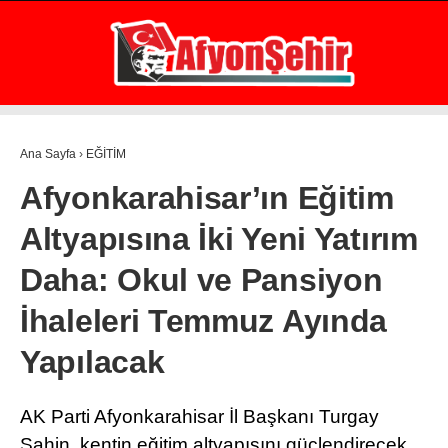
22.3
°
AFYON
GALERİ
VİDEO
YAZARLAR
Ana Sayfa
›
EĞİTİM
GÜNDEM
Afyonkarahisar’ın Eğitim
EKONOMİ
Altyapısına İki Yeni Yatırım
ASAYİŞ
Daha: Okul ve Pansiyon
POLİTİKA
İhaleleri Temmuz Ayında
SPOR
Yapılacak
SAĞLIK
EĞİTİM
AK Parti Afyonkarahisar İl Başkanı Turgay
WhatsApp İhbar Hattı
Şahin, kentin eğitim altyapısını güçlendirecek
İLÇE