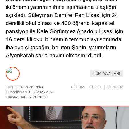
iki önemli yatırımın ihale aşamasına ulaştığını
DIĞER
açıkladı. Süleyman Demirel Fen Lisesi için 24
ÇEVRE
derslikli okul binası ve 400 öğrenci kapasiteli
Facebook
pansiyon ile Kale Görünmez Anadolu Lisesi için
RESMI İLANLAR
16 derslikli okul binasının temmuz ayı sonunda
E-GAZETE
ihaleye çıkacağını belirten Şahin, yatırımların
Instagram
Afyonkarahisar’a hayırlı olmasını diledi.
CANLI YAYIN
Youtube
TÜM YAZILARI
Giriş: 01-07-2026 19:48
EĞİTİM
GENEL
GÜNDEM
Güncelleme: 01-07-2026 21:21
Kaynak: HABER MERKEZI