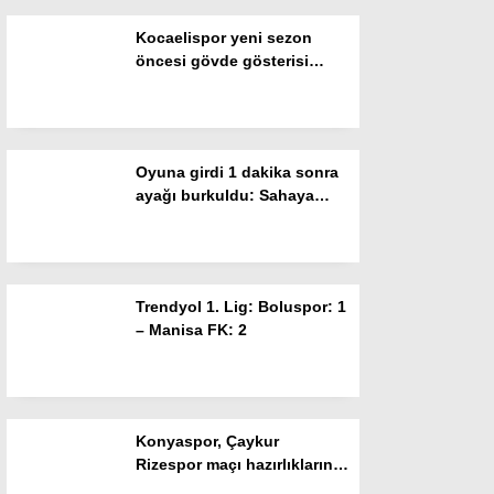
Kocaelispor yeni sezon
Instagram
öncesi gövde gösterisi
yaptı: Metehan tanıtıldı,
Youtube
taraftar Buray’la coştu
Oyuna girdi 1 dakika sonra
ayağı burkuldu: Sahaya
ambulans girdi
Trendyol 1. Lig: Boluspor: 1
– Manisa FK: 2
Konyaspor, Çaykur
Rizespor maçı hazırlıklarını
sürdürüyor