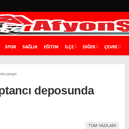
SPOR
SAĞLIK
EĞİTİM
İLÇE
DIĞER
ÇEVRE
unda yangın
optancı deposunda
TÜM YAZILARI