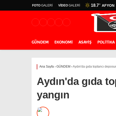
18.7
°
AFYON
FOTO
GALERİ
VİDEO
GALERİ
GÜNDEM
EKONOMİ
ASAYİŞ
POLİTİKA
Ana Sayfa
›
GÜNDEM
›
Aydın'da gıda toptancı depos
Aydın'da gıda t
yangın