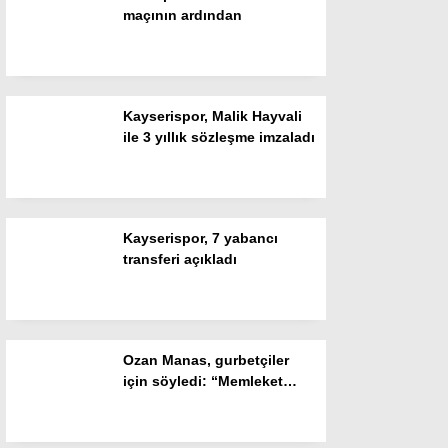
maçının ardından
Gizlilik Politikası
Kayserispor, Malik Hayvali
ile 3 yıllık sözleşme imzaladı
Kayserispor, 7 yabancı
transferi açıkladı
WhatsApp İhbar Hattı
Ozan Manas, gurbetçiler
için söyledi: “Memleket
Facebook
özlemlerini gidermeye
çalıştık”