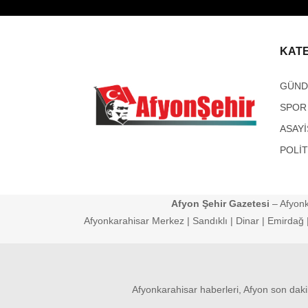
KAT
GÜN
SPOR
ASAYİ
POLİT
Afyon Şehir Gazetesi
– Afyonk
Afyonkarahisar Merkez | Sandıklı | Dinar | Emirdağ | 
Afyonkarahisar haberleri, Afyon son daki