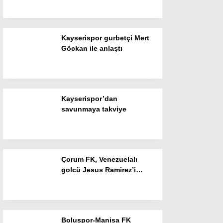
Resmi İlanlar
POLİTİKA
Kayserispor gurbetçi Mert
Namaz Vakitleri
Göckan ile anlaştı
Dünya
Nöbetçi Eczaneler
Kayserispor’dan
SPOR
savunmaya takviye
Puan Durumları
Magazin
Çorum FK, Venezuelalı
Hava Durumu
golcü Jesus Ramirez’i
renklerine bağladı
SAĞLIK
Künye
Boluspor-Manisa FK
Teknoloji