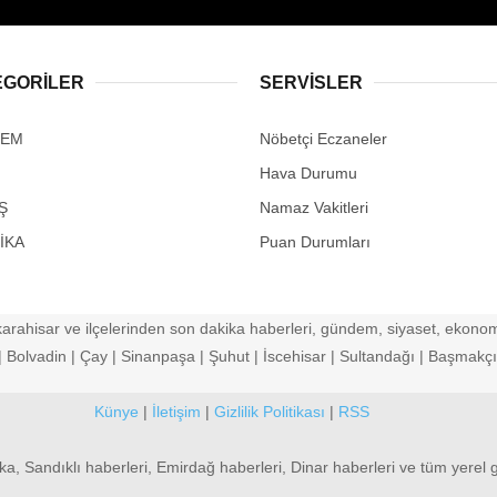
EGORİLER
SERVİSLER
DEM
Nöbetçi Eczaneler
Hava Durumu
Ş
Namaz Vakitleri
İKA
Puan Durumları
arahisar ve ilçelerinden son dakika haberleri, gündem, siyaset, ekonomi
Bolvadin | Çay | Sinanpaşa | Şuhut | İscehisar | Sultandağı | Başmakçı |
Künye
|
İletişim
|
Gizlilik Politikası
|
RSS
ka, Sandıklı haberleri, Emirdağ haberleri, Dinar haberleri ve tüm yerel 