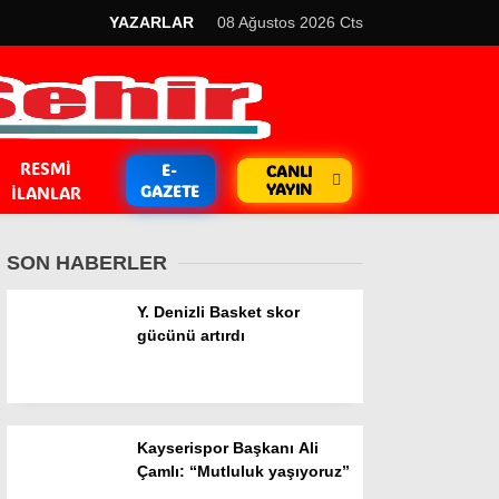
YAZARLAR
08 Ağustos 2026 Cts
RESMI
E-
CANLI
YAYIN
GAZETE
İLANLAR
SON HABERLER
Y. Denizli Basket skor
gücünü artırdı
GÜNDEM
Kripto Para
Kayserispor Başkanı Ali
EKONOMİ
Çamlı: “Mutluluk yaşıyoruz”