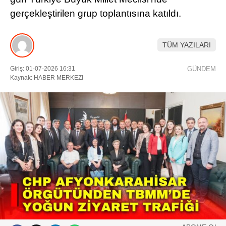
gerçekleştirilen grup toplantısına katıldı.
DIĞER
ÇEVRE
TÜM YAZILARI
Facebook
RESMI İLANLAR
Giriş: 01-07-2026 16:31
GÜNDEM
Kaynak: HABER MERKEZI
E-GAZETE
Instagram
CANLI YAYIN
Youtube