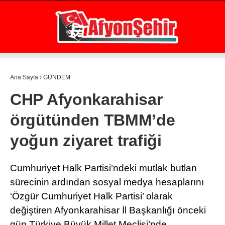
31.2
°
AFYON
GALERİ
VİDEO
YAZARLAR
Ana Sayfa
›
GÜNDEM
GÜNDEM
CHP Afyonkarahisar
EKONOMİ
örgütünden TBMM’de
ASAYİŞ
yoğun ziyaret trafiği
POLİTİKA
SPOR
Cumhuriyet Halk Partisi’ndeki mutlak butlan
sürecinin ardından sosyal medya hesaplarını
SAĞLIK
‘Özgür Cumhuriyet Halk Partisi’ olarak
EĞİTİM
değiştiren Afyonkarahisar İl Başkanlığı önceki
WhatsApp İhbar Hattı
gün Türkiye Büyük Millet Meclisi’nde
İLÇE