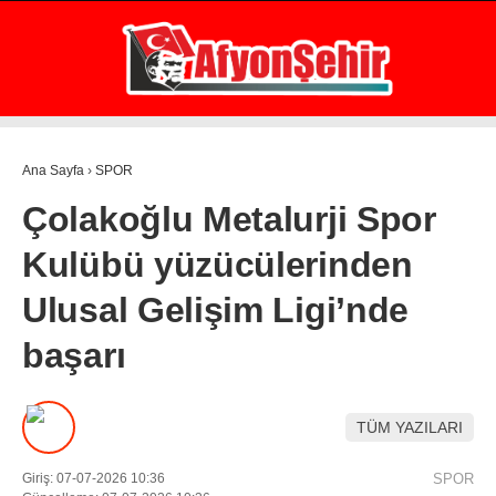
20.1
°
AFYON
GALERİ
VİDEO
YAZARLAR
Ana Sayfa
›
SPOR
GÜNDEM
Çolakoğlu Metalurji Spor
EKONOMİ
Kulübü yüzücülerinden
ASAYİŞ
Ulusal Gelişim Ligi’nde
POLİTİKA
başarı
SPOR
SAĞLIK
TÜM YAZILARI
EĞİTİM
Giriş: 07-07-2026 10:36
SPOR
WhatsApp İhbar Hattı
İLÇE