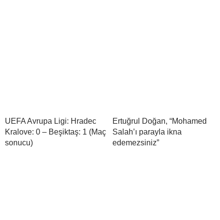
UEFA Avrupa Ligi: Hradec
Ertuğrul Doğan, “Mohamed
Kralove: 0 – Beşiktaş: 1 (Maç
Salah’ı parayla ikna
sonucu)
edemezsiniz”