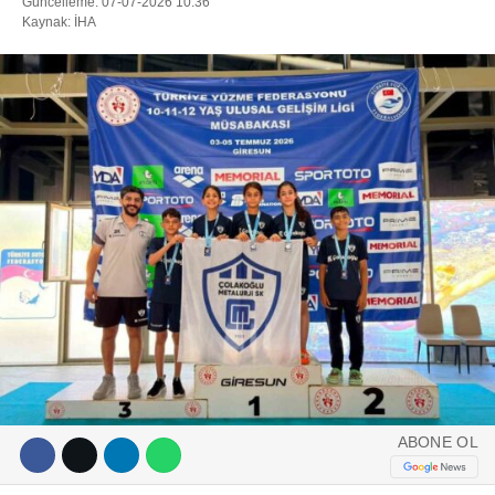
Güncelleme: 07-07-2026 10:36
Kaynak: İHA
DIĞER
ÇEVRE
Facebook
RESMI İLANLAR
E-GAZETE
Instagram
CANLI YAYIN
Youtube
ABONE OL