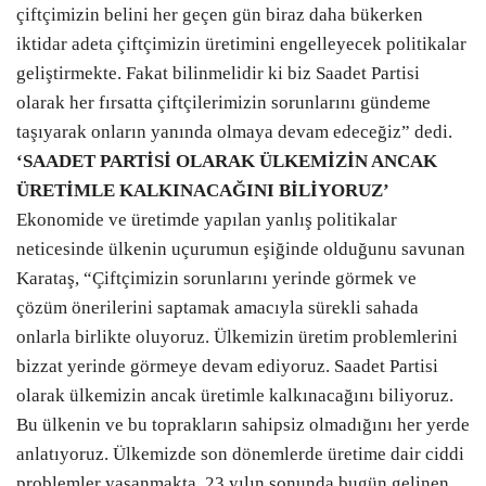
çiftçimizin belini her geçen gün biraz daha bükerken
iktidar adeta çiftçimizin üretimini engelleyecek politikalar
geliştirmekte. Fakat bilinmelidir ki biz Saadet Partisi
olarak her fırsatta çiftçilerimizin sorunlarını gündeme
taşıyarak onların yanında olmaya devam edeceğiz” dedi.
‘SAADET PARTİSİ OLARAK ÜLKEMİZİN ANCAK
ÜRETİMLE KALKINACAĞINI BİLİYORUZ’
Ekonomide ve üretimde yapılan yanlış politikalar
neticesinde ülkenin uçurumun eşiğinde olduğunu savunan
Karataş, “Çiftçimizin sorunlarını yerinde görmek ve
çözüm önerilerini saptamak amacıyla sürekli sahada
onlarla birlikte oluyoruz. Ülkemizin üretim problemlerini
bizzat yerinde görmeye devam ediyoruz. Saadet Partisi
olarak ülkemizin ancak üretimle kalkınacağını biliyoruz.
Bu ülkenin ve bu toprakların sahipsiz olmadığını her yerde
anlatıyoruz. Ülkemizde son dönemlerde üretime dair ciddi
problemler yaşanmakta. 23 yılın sonunda bugün gelinen