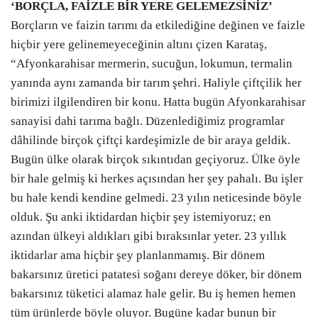
‘BORÇLA, FAİZLE BİR YERE GELEMEZSİNİZ’
Borçların ve faizin tarımı da etkilediğine değinen ve faizle
hiçbir yere gelinemeyeceğinin altını çizen Karataş,
“Afyonkarahisar mermerin, sucuğun, lokumun, termalin
yanında aynı zamanda bir tarım şehri. Haliyle çiftçilik her
birimizi ilgilendiren bir konu. Hatta bugün Afyonkarahisar
sanayisi dahi tarıma bağlı. Düzenlediğimiz programlar
dâhilinde birçok çiftçi kardeşimizle de bir araya geldik.
Bugün ülke olarak birçok sıkıntıdan geçiyoruz. Ülke öyle
bir hale gelmiş ki herkes açısından her şey pahalı. Bu işler
bu hale kendi kendine gelmedi. 23 yılın neticesinde böyle
olduk. Şu anki iktidardan hiçbir şey istemiyoruz; en
azından ülkeyi aldıkları gibi bıraksınlar yeter. 23 yıllık
iktidarlar ama hiçbir şey planlanmamış. Bir dönem
bakarsınız üretici patatesi soğanı dereye döker, bir dönem
bakarsınız tüketici alamaz hale gelir. Bu iş hemen hemen
tüm ürünlerde böyle oluyor. Bugüne kadar bunun bir