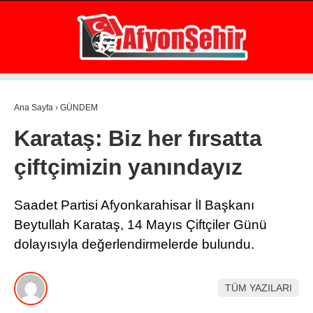
21.1
°
AFYON
GALERİ
VİDEO
YAZARLAR
Ana Sayfa
›
GÜNDEM
GÜNDEM
Karataş: Biz her fırsatta
EKONOMİ
çiftçimizin yanındayız
ASAYİŞ
POLİTİKA
Saadet Partisi Afyonkarahisar İl Başkanı
Beytullah Karataş, 14 Mayıs Çiftçiler Günü
SPOR
dolayısıyla değerlendirmelerde bulundu.
SAĞLIK
EĞİTİM
TÜM YAZILARI
WhatsApp İhbar Hattı
İLÇE