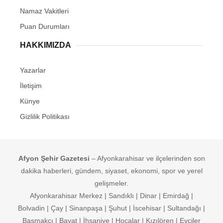
Namaz Vakitleri
Puan Durumları
HAKKIMIZDA
Yazarlar
İletişim
Künye
Gizlilik Politikası
Afyon Şehir Gazetesi
– Afyonkarahisar ve ilçelerinden son
dakika haberleri, gündem, siyaset, ekonomi, spor ve yerel
gelişmeler.
Afyonkarahisar Merkez | Sandıklı | Dinar | Emirdağ |
Bolvadin | Çay | Sinanpaşa | Şuhut | İscehisar | Sultandağı |
Başmakçı | Bayat | İhsaniye | Hocalar | Kızılören | Evciler