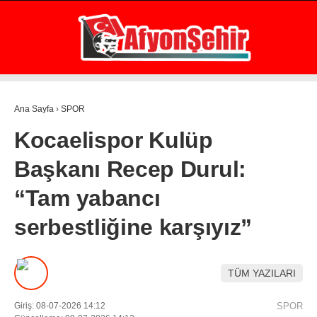
24.8
°
AFYON
GALERİ
VİDEO
YAZARLAR
Ana Sayfa
›
SPOR
GÜNDEM
Kocaelispor Kulüp
EKONOMİ
Başkanı Recep Durul:
ASAYİŞ
“Tam yabancı
POLİTİKA
serbestliğine karşıyız”
SPOR
SAĞLIK
TÜM YAZILARI
EĞİTİM
Giriş: 08-07-2026 14:12
SPOR
WhatsApp İhbar Hattı
İLÇE