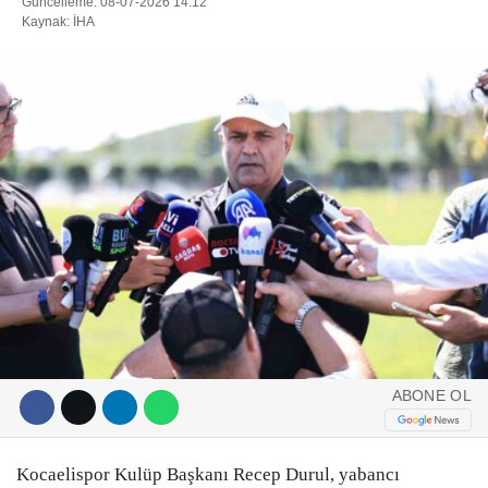
Güncelleme: 08-07-2026 14:12
Kaynak: İHA
DIĞER
ÇEVRE
Facebook
RESMI İLANLAR
E-GAZETE
Instagram
CANLI YAYIN
Youtube
ABONE OL
Kocaelispor Kulüp Başkanı Recep Durul, yabancı