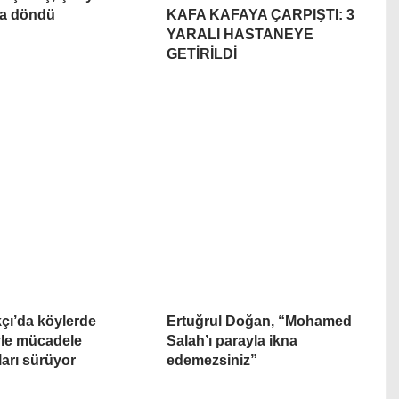
la döndü
KAFA KAFAYA ÇARPIŞTI: 3
YARALI HASTANEYE
GETİRİLDİ
ı’da köylerde
Ertuğrul Doğan, “Mohamed
le mücadele
Salah’ı parayla ikna
ları sürüyor
edemezsiniz”