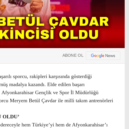
ABONE OL
rılı sporcu, rakipleri karşısında gösterdiği
ümüş madalya kazandı. Elde edilen başarı
. Afyonkarahisar Gençlik ve Spor İl Müdürlüğü
porcu Meryem Betül Çavdar ile milli takım antrenörleri
 OLDU’
i dereceyle hem Türkiye’yi hem de Afyonkarahisar’ı