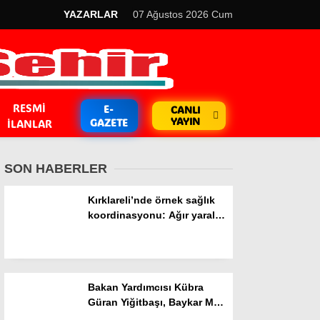
YAZARLAR
07 Ağustos 2026 Cum
RESMI
E-
CANLI
YAYIN
GAZETE
İLANLAR
SON HABERLER
Kırklareli’nde örnek sağlık
koordinasyonu: Ağır yaralı
hasta hava ambulansıyla
GÜNDEM
Ankara’ya sevk edildi
Kripto Para
Bakan Yardımcısı Kübra
EKONOMİ
Güran Yiğitbaşı, Baykar Millî
Teknoloji Merkezi’ni ziyaret