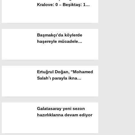
Kralove: 0 – Beşiktaş: 1
Gizlilik Politikası
(Maç sonucu)
Başmakçı’da köylerde
haşereyle mücadele
çalışmaları sürüyor
Ertuğrul Doğan, “Mohamed
Salah’ı parayla ikna
edemezsiniz”
WhatsApp İhbar Hattı
Galatasaray yeni sezon
hazırlıklarına devam ediyor
Facebook