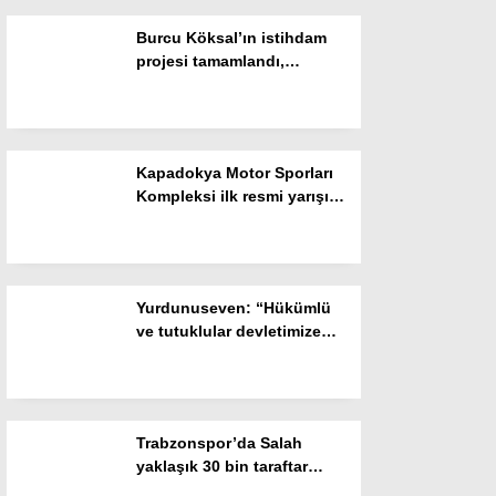
Burcu Köksal’ın istihdam
Instagram
projesi tamamlandı,
kursiyerlerden Başkan
Youtube
Köksal’a teşekkür yağdı
Kapadokya Motor Sporları
Kompleksi ilk resmi yarışına
ev sahipliği yapacak
Yurdunuseven: “Hükümlü
ve tutuklular devletimize
emanet edilmiş birer candır”
Trabzonspor’da Salah
yaklaşık 30 bin taraftar
önünde imza attı