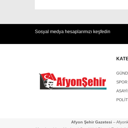
Sosyal medya hesaplarımızı keşfedin
KAT
GÜN
SPOR
ASAYİ
POLİT
Afyon Şehir Gazetesi
– Afyonk