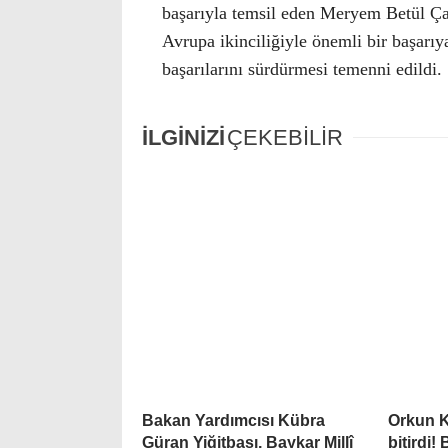
başarıyla temsil eden Meryem Betül Çav
Avrupa ikinciliğiyle önemli bir başarı
başarılarını sürdürmesi temenni edildi.
İLGİNİZİ
ÇEKEBİLİR
Bakan Yardımcısı Kübra
Orkun K
Güran Yiğitbaşı, Baykar Millî
bitirdi!