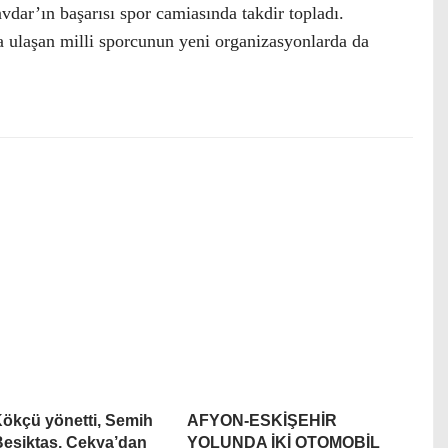
dar’ın başarısı spor camiasında takdir topladı.
ya ulaşan milli sporcunun yeni organizasyonlarda da
ökçü yönetti, Semih
AFYON-ESKİŞEHİR
 Beşiktaş, Çekya’dan
YOLUNDA İKİ OTOMOBİL