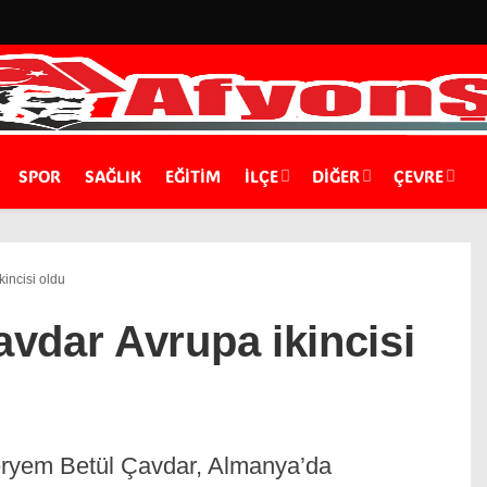
SPOR
SAĞLIK
EĞİTİM
İLÇE
DIĞER
ÇEVRE
incisi oldu
vdar Avrupa ikincisi
Meryem Betül Çavdar, Almanya’da