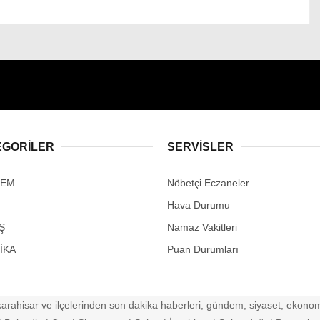
EGORİLER
SERVİSLER
DEM
Nöbetçi Eczaneler
Hava Durumu
Ş
Namaz Vakitleri
İKA
Puan Durumları
arahisar ve ilçelerinden son dakika haberleri, gündem, siyaset, ekonomi