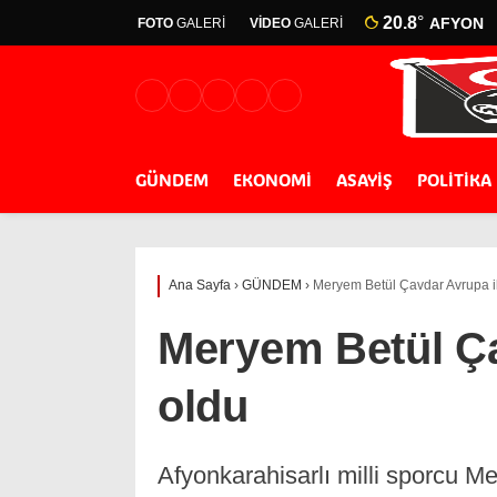
20.8
°
AFYON
FOTO
GALERİ
VİDEO
GALERİ
GÜNDEM
EKONOMİ
ASAYİŞ
POLİTİKA
Ana Sayfa
›
GÜNDEM
›
Meryem Betül Çavdar Avrupa ik
Meryem Betül Ça
oldu
Afyonkarahisarlı milli sporcu 