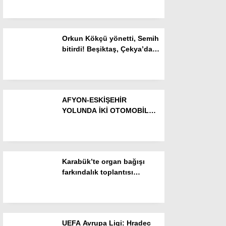
Resmi İlanlar
etti
POLİTİKA
Orkun Kökçü yönetti, Semih
Namaz Vakitleri
bitirdi! Beşiktaş, Çekya’dan
avantajla döndü
Dünya
Nöbetçi Eczaneler
AFYON-ESKİŞEHİR
SPOR
YOLUNDA İKİ OTOMOBİL
KAFA KAFAYA ÇARPIŞTI: 3
Puan Durumları
YARALI HASTANEYE
GETİRİLDİ
Magazin
Karabük’te organ bağışı
Hava Durumu
farkındalık toplantısı
düzenlendi
SAĞLIK
Künye
UEFA Avrupa Ligi: Hradec
Teknoloji