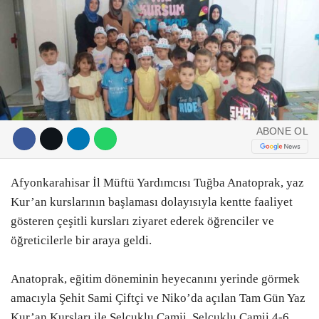
DIĞER
ÇEVRE
Facebook
RESMI İLANLAR
E-GAZETE
Instagram
ABONE OL
CANLI YAYIN
Youtube
Afyonkarahisar İl Müftü Yardımcısı Tuğba Anatoprak, yaz
Kur’an kurslarının başlaması dolayısıyla kentte faaliyet
gösteren çeşitli kursları ziyaret ederek öğrenciler ve
öğreticilerle bir araya geldi.
Anatoprak, eğitim döneminin heyecanını yerinde görmek
amacıyla Şehit Sami Çiftçi ve Niko’da açılan Tam Gün Yaz
Kur’an Kursları ile Selçuklu Camii, Selçuklu Camii 4-6