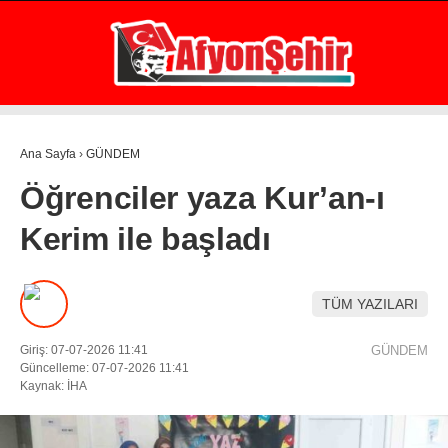
31.7
°
AFYON
GALERİ
VİDEO
YAZARLAR
Ana Sayfa
›
GÜNDEM
GÜNDEM
Öğrenciler yaza Kur’an-ı
EKONOMİ
Kerim ile başladı
ASAYİŞ
POLİTİKA
TÜM YAZILARI
SPOR
Giriş: 07-07-2026 11:41
GÜNDEM
SAĞLIK
Güncelleme: 07-07-2026 11:41
Kaynak: İHA
EĞİTİM
WhatsApp İhbar Hattı
İLÇE