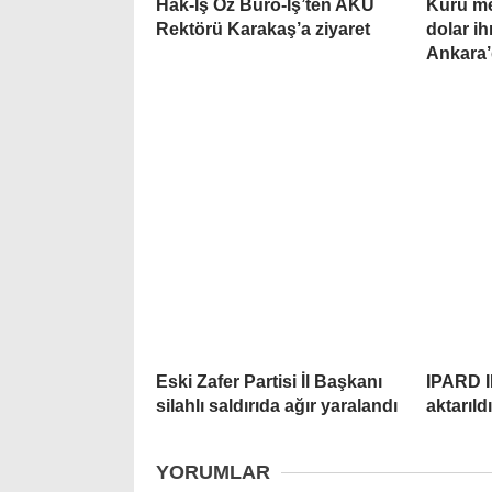
Hak-İş Öz Büro-İş’ten AKÜ
Kuru me
Rektörü Karakaş’a ziyaret
dolar ih
Ankara’
Eski Zafer Partisi İl Başkanı
IPARD II
silahlı saldırıda ağır yaralandı
aktarıld
YORUMLAR