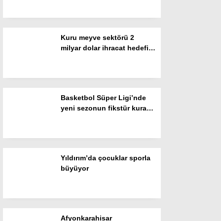
Resmi İlanlar
POLİTİKA
Kuru meyve sektörü 2
Namaz Vakitleri
milyar dolar ihracat hedefi
için Ankara’dan destek
Dünya
istedi
Nöbetçi Eczaneler
Basketbol Süper Ligi’nde
SPOR
yeni sezonun fikstür kura
çekimi yapıldı
Puan Durumları
Magazin
Yıldırım’da çocuklar sporla
Hava Durumu
büyüyor
SAĞLIK
Künye
Afyonkarahisar
Teknoloji