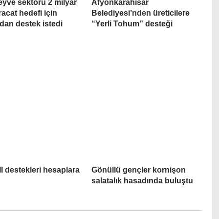
yve sektörü 2 milyar
Afyonkarahisar
racat hedefi için
Belediyesi’nden üreticilere
dan destek istedi
“Yerli Tohum” desteği
I destekleri hesaplara
Gönüllü gençler kornişon
ı
salatalık hasadında buluştu