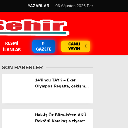
YAZARLAR
06 Ağustos 2026 Per
RESMI
E-
CANLI
YAYIN
GAZETE
İLANLAR
SON HABERLER
14’üncü TAYK – Eker
Olympos Regatta, çekişmeli
J70 yarışlarıyla yelken
GÜNDEM
açıyor
Kripto Para
Hak-İş Öz Büro-İş’ten AKÜ
EKONOMİ
Rektörü Karakaş’a ziyaret