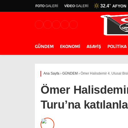
32.4
°
AFYON
FOTO
GALERİ
VİDEO
GALERİ
GÜNDEM
EKONOMİ
ASAYİŞ
POLİTİKA
Ana Sayfa
›
GÜNDEM
›
Ömer Halisdemir 4. Ulusal Bisi
Ömer Halisdemir 
Turu’na katılanl