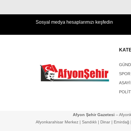
Sosyal medya hesaplarımızı keşfedin
KAT
GÜN
SPOR
ASAYİ
POLİT
Afyon Şehir Gazetesi
– Afyonk
Afyonkarahisar Merkez | Sandıklı | Dinar | Emirdağ | 