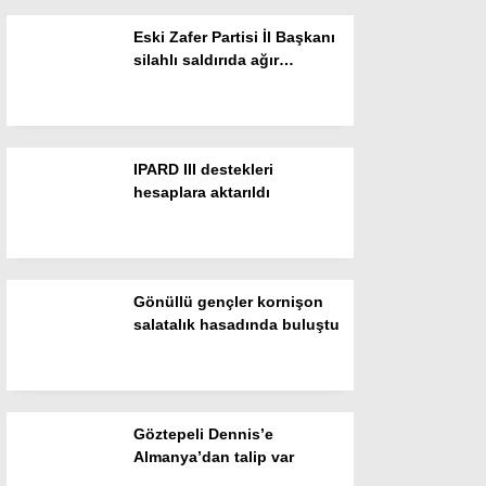
Eski Zafer Partisi İl Başkanı
Instagram
silahlı saldırıda ağır
yaralandı
Youtube
IPARD III destekleri
hesaplara aktarıldı
Gönüllü gençler kornişon
salatalık hasadında buluştu
Göztepeli Dennis’e
Almanya’dan talip var