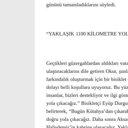
gününü tamamladıklarını söyledi.
“YAKLAŞIK 1100 KİLOMETRE YO
Geçtikleri güzergahlardan aldıkları va
ulaştıracaklarını dile getiren Okur, şu
farkındalık oluşturmak için bir bisikle
dolayı belli koşullara uyuyoruz. Bu yüz
insanlar, bizleri destekliyor ve ilgi g
yola çıkacağız.” Bisikletçi Eyüp Durgun
belirterek, “Bugün Kütahya’dan çıkara
doğru yola çıkacağız. Daha sonra Aks
Halisdemir’in kabrine ulaşacağız. Yakl