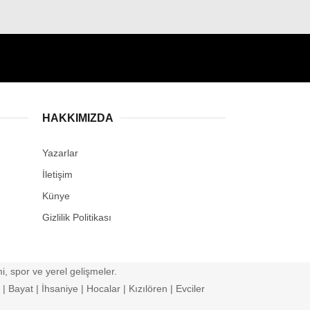
HAKKIMIZDA
Yazarlar
İletişim
Künye
Gizlilik Politikası
, spor ve yerel gelişmeler.
 Bayat | İhsaniye | Hocalar | Kızılören | Evciler