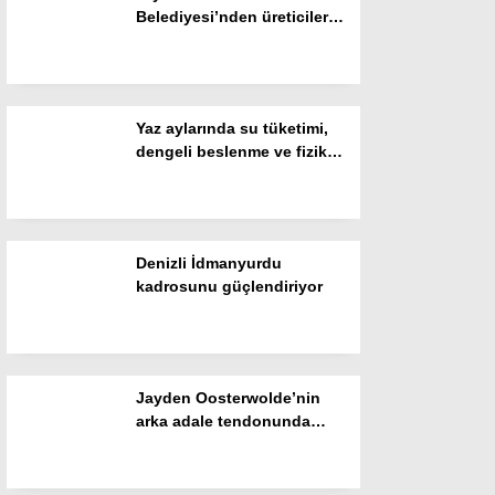
Belediyesi’nden üreticilere
Gizlilik Politikası
“Yerli Tohum” desteği
Yaz aylarında su tüketimi,
dengeli beslenme ve fiziksel
aktivitelere dikkat
Denizli İdmanyurdu
kadrosunu güçlendiriyor
WhatsApp İhbar Hattı
Jayden Oosterwolde’nin
arka adale tendonunda
Facebook
kısmi yırtık tespit edildi