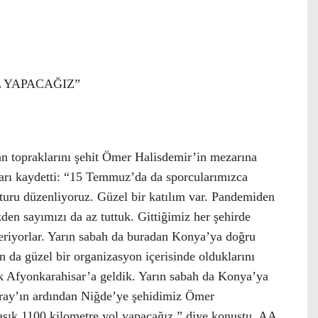
L YAPACAĞIZ”
tan topraklarını şehit Ömer Halisdemir’in mezarına
nları kaydetti: “15 Temmuz’da da sporcularımızca
t turu düzenliyoruz. Güzel bir katılım var. Pandemiden
den sayımızı da az tuttuk. Gittiğimiz her şehirde
österiyorlar. Yarın sabah da buradan Konya’ya doğru
 da güzel bir organizasyon içerisinde olduklarını
k Afyonkarahisar’a geldik. Yarın sabah da Konya’ya
aray’ın ardından Niğde’ye şehidimiz Ömer
aşık 1100 kilometre yol yapacağız.” diye konuştu. AA