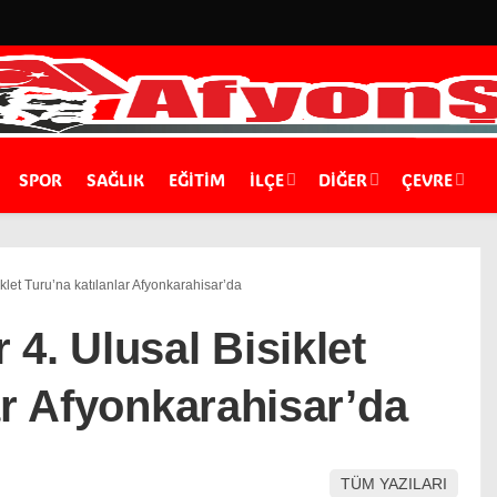
SPOR
SAĞLIK
EĞİTİM
İLÇE
DIĞER
ÇEVRE
klet Turu’na katılanlar Afyonkarahisar’da
4. Ulusal Bisiklet
ar Afyonkarahisar’da
TÜM YAZILARI