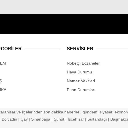
EGORİLER
SERVİSLER
DEM
Nöbetçi Eczaneler
Hava Durumu
Ş
Namaz Vakitleri
İKA
Puan Durumları
arahisar ve ilçelerinden son dakika haberleri, gündem, siyaset, ekonomi
Bolvadin | Çay | Sinanpaşa | Şuhut | İscehisar | Sultandağı | Başmakçı |