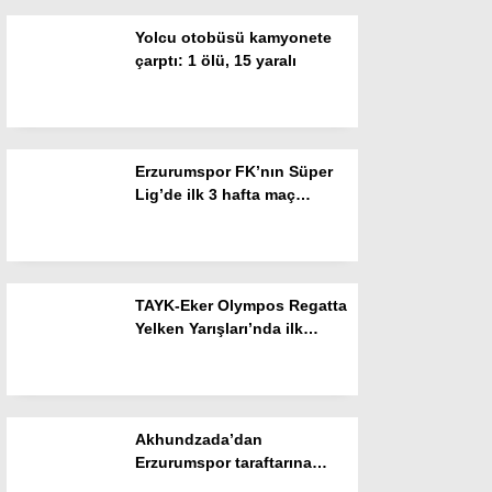
Yolcu otobüsü kamyonete
Instagram
çarptı: 1 ölü, 15 yaralı
Youtube
Erzurumspor FK’nın Süper
Lig’de ilk 3 hafta maç
programı
TAYK-Eker Olympos Regatta
Yelken Yarışları’nda ilk
günün sonuçları belli oldu
Akhundzada’dan
Erzurumspor taraftarına
mesaj: “Geliyorum