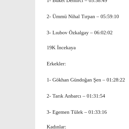
1- Buket Demirci – 05:58:49
2- Ümmü Nihal Tırpan – 05:59:10
3- Lıubov Özkalgay – 06:02:02
19K İncekaya
Erkekler:
1- Gökhan Gündoğan Şen – 01:28:22
2- Tarık Anbarcı – 01:31:54
3- Egemen Tülek – 01:33:16
Kadınlar: