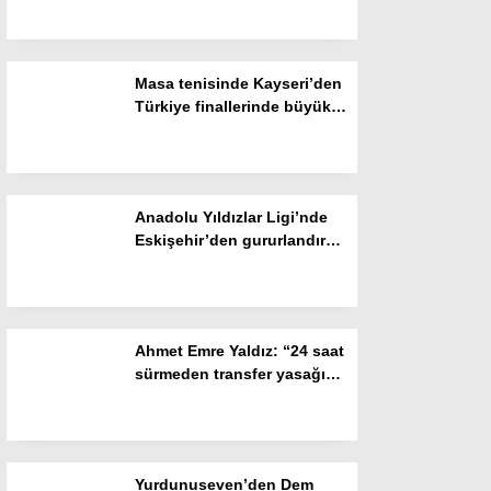
Resmi İlanlar
POLİTİKA
Masa tenisinde Kayseri’den
Namaz Vakitleri
Türkiye finallerinde büyük
başarı
Dünya
Nöbetçi Eczaneler
Anadolu Yıldızlar Ligi’nde
SPOR
Eskişehir’den gururlandıran
başarı
Puan Durumları
Magazin
Ahmet Emre Yaldız: “24 saat
Hava Durumu
sürmeden transfer yasağını
kaldırdık”
SAĞLIK
Künye
Yurdunuseven’den Dem
Teknoloji