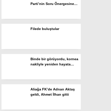
Parti’nin Soru Önergesine
Gizlilik Politikası
cevap: “Hükümlü ve
tutuklular devletimize
emanet”
Filede buluştular
Binde bir görüyordu, kornea
nakliyle yeniden hayata
tutundu
WhatsApp İhbar Hattı
Aliağa FK’de Adnan Aktaş
geldi, Ahmet İlhan gitti
Facebook