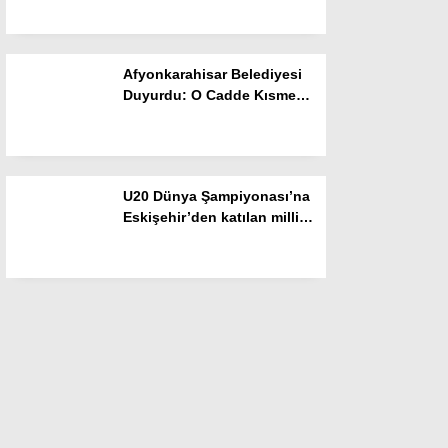
Dadaşlar!”
Afyonkarahisar Belediyesi
Duyurdu: O Cadde Kısmen
Kapanacak
U20 Dünya Şampiyonası’na
Eskişehir’den katılan milli
sporcu yarı finalde