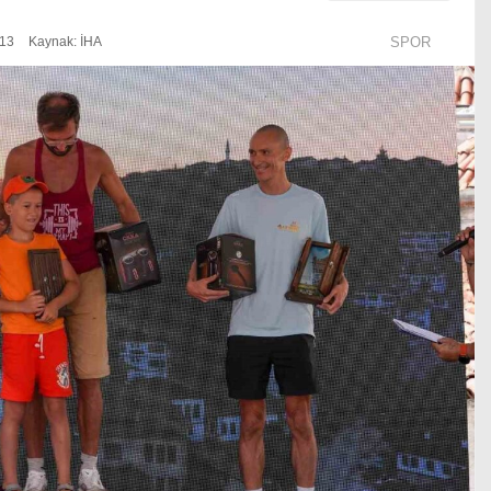
:13
Kaynak: İHA
SPOR