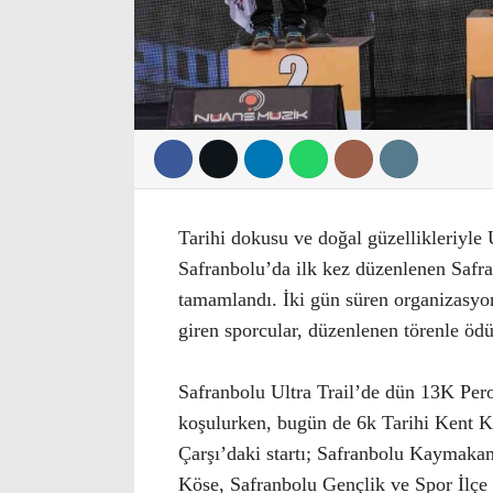
Tarihi dokusu ve doğal güzellikleriyl
Safranbolu’da ilk kez düzenlenen Safr
tamamlandı. İki gün süren organizasy
giren sporcular, düzenlenen törenle ödül
Safranbolu Ultra Trail’de dün 13K Pero
koşulurken, bugün de 6k Tarihi Kent Ko
Çarşı’daki startı; Safranbolu Kaymaka
Köse, Safranbolu Gençlik ve Spor İlçe