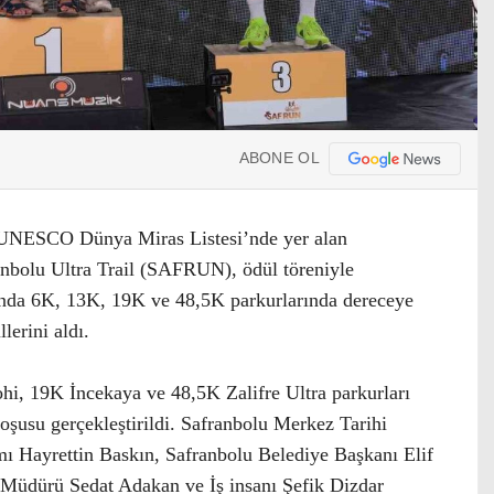
ABONE OL
e UNESCO Dünya Miras Listesi’nde yer alan
anbolu Ultra Trail (SAFRUN), ödül töreniyle
onda 6K, 13K, 19K ve 48,5K parkurlarında dereceye
lerini aldı.
hi, 19K İncekaya ve 48,5K Zalifre Ultra parkurları
şusu gerçekleştirildi. Safranbolu Merkez Tarihi
mı Hayrettin Baskın, Safranbolu Belediye Başkanı Elif
 Müdürü Sedat Adakan ve İş insanı Şefik Dizdar