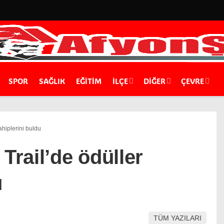
SPOR
SAĞLIK
EĞİTİM
İLÇE
DIĞER
ÇEVRE
ahiplerini buldu
Trail’de ödüller
u
TÜM YAZILARI