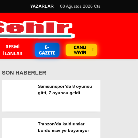
YAZARLAR
08 Ağustos 2026 Cts
RESMI
E-
CANLI
YAYIN
GAZETE
İLANLAR
SON HABERLER
Samsunspor’da 8 oyuncu
gitti, 7 oyuncu geldi
GÜNDEM
Kripto Para
Trabzon’da kaldırımlar
EKONOMİ
bordo maviye boyanıyor