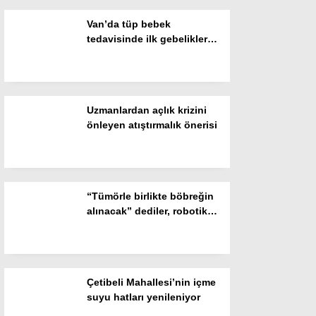
Van’da tüp bebek
Instagram
tedavisinde ilk gebelikler
başladı
Youtube
Uzmanlardan açlık krizini
önleyen atıştırmalık önerisi
“Tümörle birlikte böbreğin
alınacak” dediler, robotik
cerrahiyle organı korundu
Çetibeli Mahallesi’nin içme
suyu hatları yenileniyor