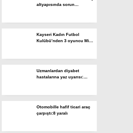
altyapısında sorun
Gizlilik Politikası
olduğunu düşünmüyorum”
Kayseri Kadın Futbol
Kulübü’nden 3 oyuncu Milli
Takım seçme kampına davet
edildi
Uzmanlardan diyabet
hastalarına yaz uyarısı:
“Kan şekeri ölçüm sıklığını
WhatsApp İhbar Hattı
artırın”
Otomobille hafif ticari araç
çarpıştı:8 yaralı
Facebook