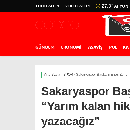
27.3
°
AFYON
FOTO
GALERİ
VİDEO
GALERİ
GÜNDEM
EKONOMİ
ASAYİŞ
POLİTİKA
Ana Sayfa
›
SPOR
›
Sakaryaspor Başkanı Enes Zengin:
Sakaryaspor Baş
“Yarım kalan hi
yazacağız”