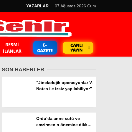
YAZARLAR
07 Ağustos 2026 Cum
RESMI
E-
CANLI
YAYIN
GAZETE
İLANLAR
SON HABERLER
“Jinekolojik operasyonlar V-
Notes ile izsiz yapılabiliyor”
GÜNDEM
Kripto Para
Ordu’da anne sütü ve
EKONOMİ
emzirmenin önemine dikkat
çekildi