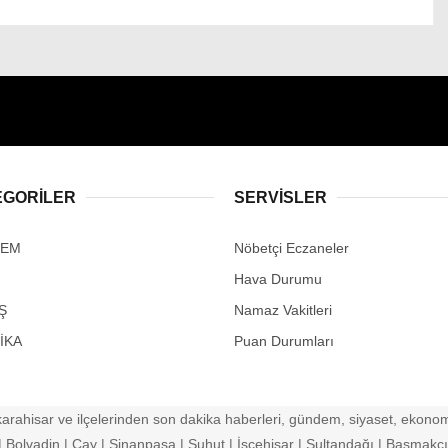
EGORİLER
SERVİSLER
DEM
Nöbetçi Eczaneler
Hava Durumu
Ş
Namaz Vakitleri
İKA
Puan Durumları
arahisar ve ilçelerinden son dakika haberleri, gündem, siyaset, ekonomi
Bolvadin | Çay | Sinanpaşa | Şuhut | İscehisar | Sultandağı | Başmakçı |