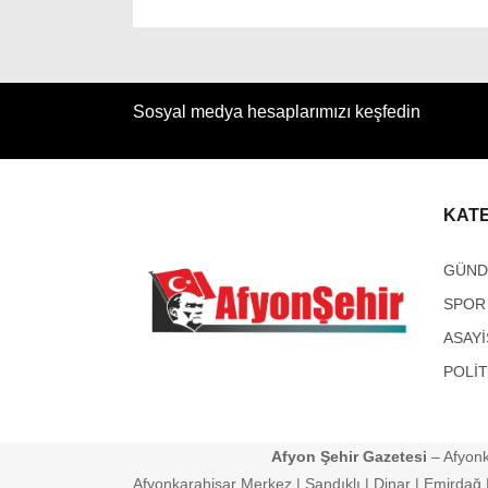
Sosyal medya hesaplarımızı keşfedin
KAT
GÜN
SPOR
ASAYİ
POLİT
Afyon Şehir Gazetesi
– Afyonk
Afyonkarahisar Merkez | Sandıklı | Dinar | Emirdağ | 