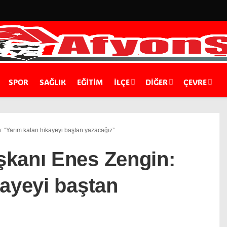
SPOR
SAĞLIK
EĞİTİM
İLÇE
DIĞER
ÇEVRE
 “Yarım kalan hikayeyi baştan yazacağız”
kanı Enes Zengin:
kayeyi baştan