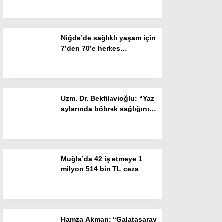
Resmi İlanlar
POLİTİKA
Niğde’de sağlıklı yaşam için
Namaz Vakitleri
7’den 70’e herkes
stadyumda buluşuyor
Dünya
Nöbetçi Eczaneler
Uzm. Dr. Bekfilavioğlu: “Yaz
SPOR
aylarında böbrek sağlığını
korumak için sıvı tüketimine
Puan Durumları
dikkat”
Magazin
Muğla’da 42 işletmeye 1
Hava Durumu
milyon 514 bin TL ceza
SAĞLIK
Künye
Hamza Akman: “Galatasaray
Teknoloji