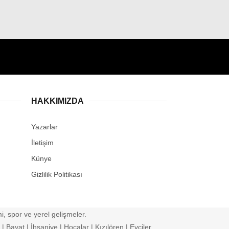
HAKKIMIZDA
Yazarlar
İletişim
Künye
Gizlilik Politikası
, spor ve yerel gelişmeler.
 Bayat | İhsaniye | Hocalar | Kızılören | Evciler