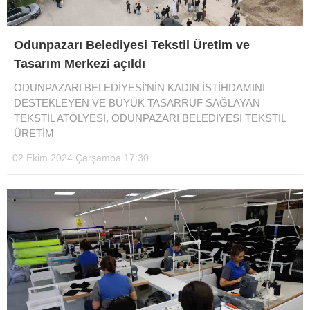
Odunpazarı Belediyesi Tekstil Üretim ve
Tasarım Merkezi açıldı
ODUNPAZARI BELEDİYESİ’NİN KADIN İSTİHDAMINI
DESTEKLEYEN VE BÜYÜK TASARRUF SAĞLAYAN
TEKSTİL ATÖLYESİ, ODUNPAZARI BELEDİYESİ TEKSTİL
ÜRETİM
02 Ekim 2024 Çarşamba 17:30