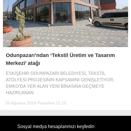
Odunpazarı’ndan ‘Tekstil Üretim ve Tasarım
Merkezi’ atağı
ESKİŞEHİR ODUNPAZARI BELEDİYESİ, TEKSTİL
ATÖLYESİ PROJESİNİN KAPSAMINI GENİŞLETİYOR.
EMKO’DA YER ALAN YENİ BİNASINA GEÇMEYE
HAZIRLANAN
26 Ağustos 2024 Pazartesi 12:15
Sosyal medya hesaplarımızı keşfedin