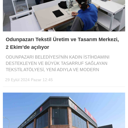
Odunpazarı Tekstil Üretim ve Tasarım Merkezi,
2 Ekim’de açılıyor
ODUNPAZARI BELEDİYESİ’NİN KADIN İSTİHDAMINI
DESTEKLEYEN VE BÜYÜK TASARRUF SAĞLAYAN
TEKSTİL ATÖLYESİ, YENİ ADIYLA VE MODERN
29 Eylül 2024 Pazar 12:45