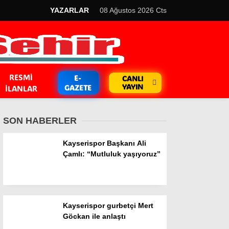
YAZARLAR
08 Ağustos 2026 Cts
RESMI
E-
CANLI
YAYIN
GAZETE
İLANLAR
SON HABERLER
Kayserispor Başkanı Ali
Çamlı: “Mutluluk yaşıyoruz”
GÜNDEM
Kripto Para
Kayserispor gurbetçi Mert
EKONOMİ
Göckan ile anlaştı