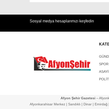
Sosyal medya hesaplarımızı keşfedin
KAT
GÜN
SPOR
ASAYİ
POLİT
Afyon Şehir Gazetesi
– Afyonk
Afyonkarahisar Merkez | Sandıklı | Dinar | Emirdağ | 