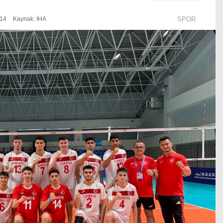
:14
Kaynak: İHA
SPOR