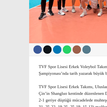
TVF Spor Lisesi Erkek Voleybol Takım
Şampiyonası’nda tarih yazarak büyük b
TVF Spor Lisesi Erkek Takımı, Uluslar
Çin’in Shangluo kentinde düzenlenen D
2-1 geriye düştüğü mücadelede muhteşe
31, 25-22, 19-25, 25-19, 15-13) mağl