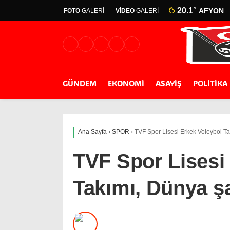
20.1
°
AFYON
FOTO
GALERİ
VİDEO
GALERİ
GÜNDEM
EKONOMİ
ASAYİŞ
POLİTİKA
Ana Sayfa
›
SPOR
›
TVF Spor Lisesi Erkek Voleybol T
TVF Spor Lisesi
Takımı, Dünya 