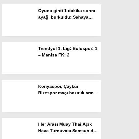
Oyuna girdi 1 dakika sonra
Instagram
ayağı burkuldu: Sahaya
ambulans girdi
Youtube
Trendyol 1. Lig: Boluspor: 1
– Manisa FK: 2
Konyaspor, Çaykur
Rizespor maçı hazırlıklarını
sürdürüyor
İller Arası Muay Thai Açık
Hava Turnuvası Samsun’da
başladı