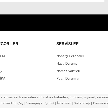
EGORİLER
SERVİSLER
DEM
Nöbetçi Eczaneler
Hava Durumu
Ş
Namaz Vakitleri
İKA
Puan Durumları
arahisar ve ilçelerinden son dakika haberleri, gündem, siyaset, ekonomi
Bolvadin | Çay | Sinanpaşa | Şuhut | İscehisar | Sultandağı | Başmakçı |