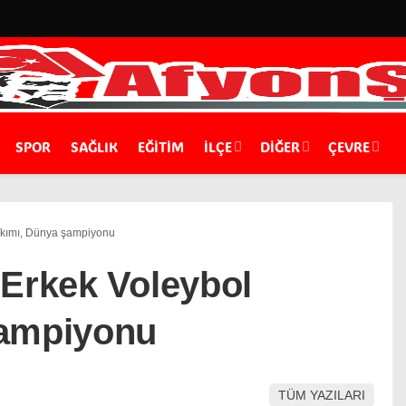
SPOR
SAĞLIK
EĞİTİM
İLÇE
DIĞER
ÇEVRE
akımı, Dünya şampiyonu
 Erkek Voleybol
şampiyonu
TÜM YAZILARI