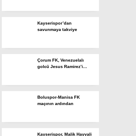
Resmi İlanlar
POLİTİKA
Kayserispor’dan
Namaz Vakitleri
savunmaya takviye
Dünya
Nöbetçi Eczaneler
Çorum FK, Venezuelalı
SPOR
golcü Jesus Ramirez’i
renklerine bağladı
Puan Durumları
Magazin
Boluspor-Manisa FK
Hava Durumu
maçının ardından
SAĞLIK
Künye
Kayserispor, Malik Hayvali
Teknoloji