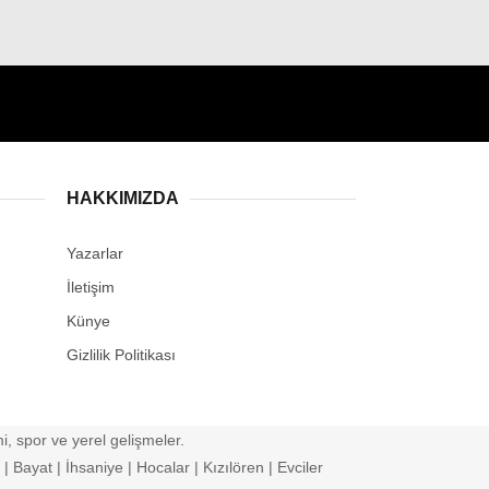
HAKKIMIZDA
Yazarlar
İletişim
Künye
Gizlilik Politikası
, spor ve yerel gelişmeler.
 Bayat | İhsaniye | Hocalar | Kızılören | Evciler