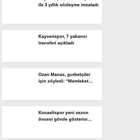
ile 3 yıllık sözleşme imzaladı
Gizlilik Politikası
Kayserispor, 7 yabancı
transferi açıkladı
Ozan Manas, gurbetçiler
için söyledi: “Memleket
özlemlerini gidermeye
WhatsApp İhbar Hattı
çalıştık”
Kocaelispor yeni sezon
öncesi gövde gösterisi
Facebook
yaptı: Metehan tanıtıldı,
taraftar Buray’la coştu