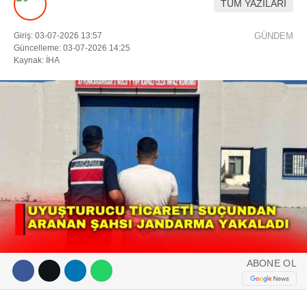
TÜM YAZILARI
DIĞER
Giriş: 03-07-2026 13:57
GÜNDEM
Güncelleme: 03-07-2026 14:25
ÇEVRE
Kaynak: İHA
Facebook
RESMI İLANLAR
E-GAZETE
Instagram
CANLI YAYIN
Youtube
ABONE OL