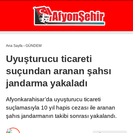
21.4
°
AFYON
GALERİ
VİDEO
YAZARLAR
Ana Sayfa
›
GÜNDEM
GÜNDEM
Uyuşturucu ticareti
EKONOMİ
suçundan aranan şahsı
ASAYİŞ
jandarma yakaladı
POLİTİKA
SPOR
Afyonkarahisar’da uyuşturucu ticareti
suçlamasıyla 10 yıl hapis cezası ile aranan
SAĞLIK
şahıs jandarmanın takibi sonrası yakalandı.
EĞİTİM
WhatsApp İhbar Hattı
İLÇE