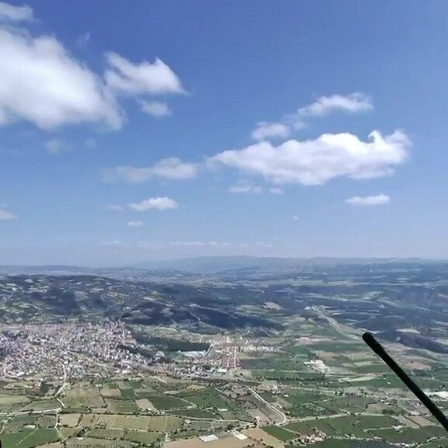
DIĞER
ÇEVRE
Facebook
RESMI İLANLAR
E-GAZETE
Instagram
CANLI YAYIN
Youtube