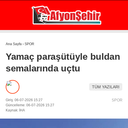
25.6
°
AFYON
GALERİ
VİDEO
YAZARLAR
Ana Sayfa
›
SPOR
GÜNDEM
Yamaç paraşütüyle buldan
EKONOMİ
semalarında uçtu
ASAYİŞ
POLİTİKA
TÜM YAZILARI
SPOR
Giriş: 06-07-2026 15:27
SPOR
SAĞLIK
Güncelleme: 06-07-2026 15:27
Kaynak: İHA
EĞİTİM
WhatsApp İhbar Hattı
İLÇE