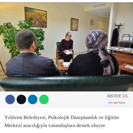
DIĞER
ÇEVRE
Facebook
RESMI İLANLAR
E-GAZETE
Instagram
CANLI YAYIN
Youtube
ABONE OL
Yıldırım Belediyesi, Psikolojik Danışmanlık ve Eğitim
Merkezi aracılığıyla vatandaşlara destek oluyor.