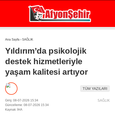
20.4
°
AFYON
GALERİ
VİDEO
YAZARLAR
Ana Sayfa
›
SAĞLIK
GÜNDEM
Yıldırım’da psikolojik
EKONOMİ
destek hizmetleriyle
ASAYİŞ
yaşam kalitesi artıyor
POLİTİKA
SPOR
TÜM YAZILARI
SAĞLIK
Giriş: 08-07-2026 15:34
SAĞLIK
EĞİTİM
Güncelleme: 08-07-2026 15:34
Kaynak: İHA
WhatsApp İhbar Hattı
İLÇE