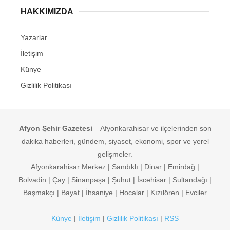
HAKKIMIZDA
Yazarlar
İletişim
Künye
Gizlilik Politikası
Afyon Şehir Gazetesi
– Afyonkarahisar ve ilçelerinden son
dakika haberleri, gündem, siyaset, ekonomi, spor ve yerel
gelişmeler.
Afyonkarahisar Merkez | Sandıklı | Dinar | Emirdağ |
Bolvadin | Çay | Sinanpaşa | Şuhut | İscehisar | Sultandağı |
Başmakçı | Bayat | İhsaniye | Hocalar | Kızılören | Evciler
Künye
|
İletişim
|
Gizlilik Politikası
|
RSS