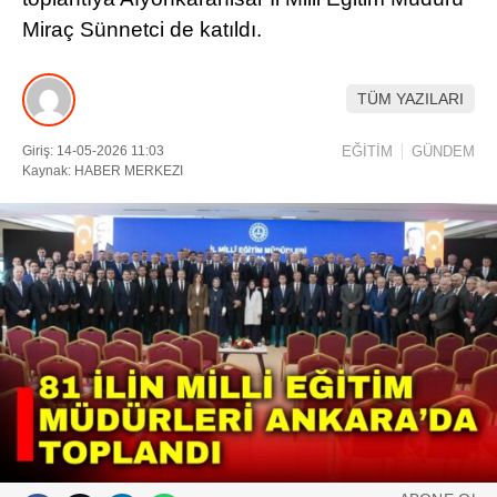
Miraç Sünnetci de katıldı.
DIĞER
ÇEVRE
TÜM YAZILARI
Facebook
RESMI İLANLAR
Giriş: 14-05-2026 11:03
EĞİTİM
GÜNDEM
Kaynak: HABER MERKEZI
E-GAZETE
Instagram
CANLI YAYIN
Youtube