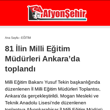
24.8
°
AFYON
GALERİ
VİDEO
YAZARLAR
Ana Sayfa
›
EĞİTİM
GÜNDEM
81 İlin Milli Eğitim
EKONOMİ
Müdürleri Ankara’da
ASAYİŞ
toplandı
POLİTİKA
SPOR
Milli Eğitim Bakanı Yusuf Tekin başkanlığında
düzenlenen İl Milli Eğitim Müdürleri Toplantısı,
SAĞLIK
Ankara’da gerçekleştirildi. Mogan Mesleki ve
EĞİTİM
Teknik Anadolu Lisesi’nde düzenlenen
WhatsApp İhbar Hattı
toplantıya Afyonkarahisar İl Milli Eğitim Müdürü
İLÇE