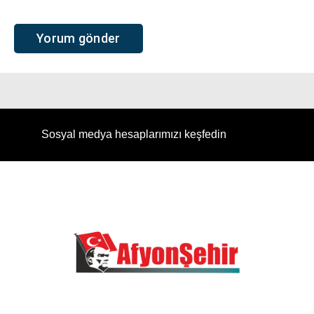
Sosyal medya hesaplarımızı keşfedin