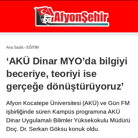
32.4
°
AFYON
GALERİ
VİDEO
YAZARLAR
Ana Sayfa
›
EĞİTİM
GÜNDEM
‘AKÜ Dinar MYO’da bilgiyi
EKONOMİ
beceriye, teoriyi ise
ASAYİŞ
gerçeğe dönüştürüyoruz’
POLİTİKA
SPOR
Afyon Kocatepe Üniversitesi (AKÜ) ve Gün FM
işbirliğinde süren Kampüs programına AKÜ
SAĞLIK
Dinar Uygulamalı Bilimler Yüksekokulu Müdürü
EĞİTİM
Doç. Dr. Serkan Göksu konuk oldu.
WhatsApp İhbar Hattı
İLÇE