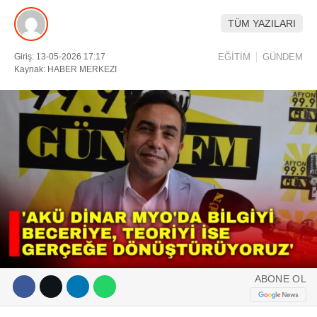
TÜM YAZILARI
DIĞER
ÇEVRE
Giriş: 13-05-2026 17:17
EĞİTİM
GÜNDEM
Facebook
Kaynak: HABER MERKEZI
RESMI İLANLAR
E-GAZETE
Instagram
CANLI YAYIN
Youtube
ABONE OL