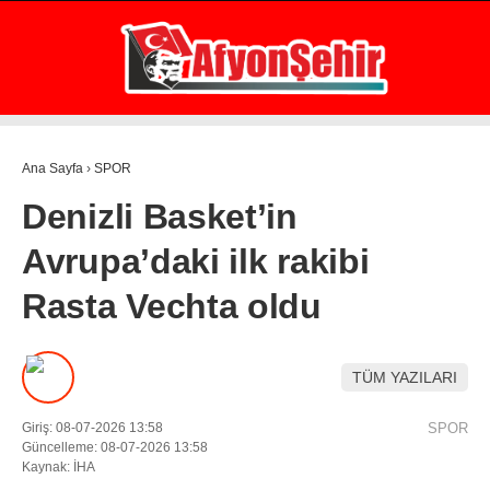
29.1
°
AFYON
GALERİ
VİDEO
YAZARLAR
Ana Sayfa
›
SPOR
GÜNDEM
Denizli Basket’in
EKONOMİ
Avrupa’daki ilk rakibi
ASAYİŞ
Rasta Vechta oldu
POLİTİKA
SPOR
TÜM YAZILARI
SAĞLIK
Giriş: 08-07-2026 13:58
SPOR
EĞİTİM
Güncelleme: 08-07-2026 13:58
Kaynak: İHA
WhatsApp İhbar Hattı
İLÇE