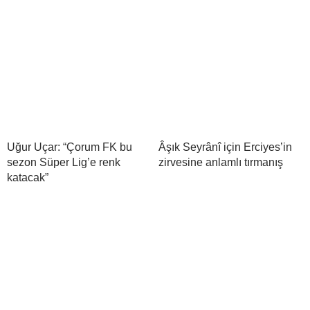
Uğur Uçar: “Çorum FK bu
Âşık Seyrânî için Erciyes’in
sezon Süper Lig’e renk
zirvesine anlamlı tırmanış
katacak”