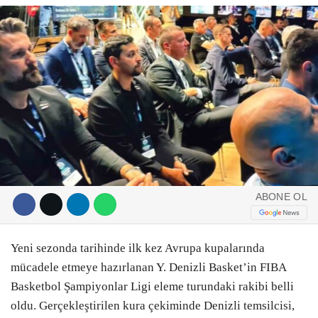
DIĞER
ÇEVRE
Facebook
RESMI İLANLAR
E-GAZETE
Instagram
CANLI YAYIN
Youtube
ABONE OL
Yeni sezonda tarihinde ilk kez Avrupa kupalarında
mücadele etmeye hazırlanan Y. Denizli Basket’in FIBA
Basketbol Şampiyonlar Ligi eleme turundaki rakibi belli
oldu. Gerçekleştirilen kura çekiminde Denizli temsilcisi,