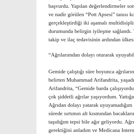
başvurdu. Yapılan değerlendirmeler so
ve nadir görülen “Pott Apsesi” tanısı 
gerçekleştirdiği iki aşamalı multidisipl
durumunda belirgin iyileşme sağlandı.
takip ve ilaç tedavisinin ardından ülke
“Ağrılarımdan dolayı oturarak uyuyab
Gemide çalıştığı süre boyunca ağrıların
belirten Muhammad Arifandrita, yaşad
Arifandrita, “Gemide barda çalışıyordum
çok şiddetli ağrılar yaşıyordum. Yattı
Ağrıdan dolayı yatarak uyuyamadığım i
sürede sırtımın alt kısmından bacaklar
taşıdığım tepsi bile ağır geliyordu. A
gerektiğini anladım ve Medicana Inter