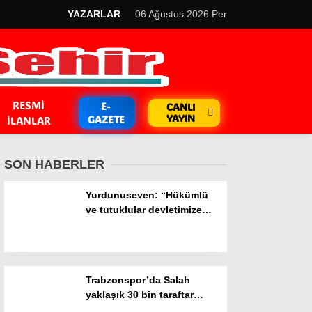
YAZARLAR
06 Ağustos 2026 Per
RESMI
E-
CANLI
YAYIN
GAZETE
İLANLAR
SON HABERLER
Yurdunuseven: “Hükümlü
ve tutuklular devletimize
emanet edilmiş birer candır”
GÜNDEM
Kripto Para
Trabzonspor’da Salah
EKONOMİ
yaklaşık 30 bin taraftar
önünde imza attı