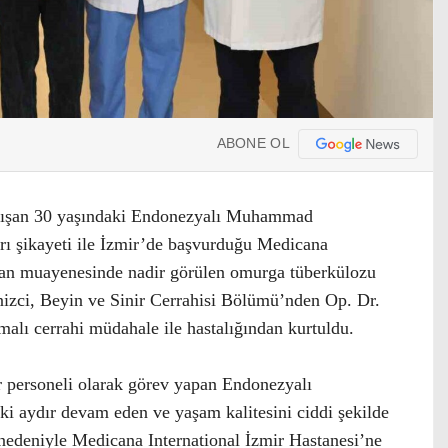
ABONE OL
çalışan 30 yaşındaki Endonezyalı Muhammad
ları şikayeti ile İzmir’de başvurduğu Medicana
ılan muayenesinde nadir görülen omurga tüberkülozu
enizci, Beyin ve Sinir Cerrahisi Bölümü’nden Op. Dr.
malı cerrahi müdahale ile hastalığından kurtuldu.
r personeli olarak görev yapan Endonezyalı
i aydır devam eden ve yaşam kalitesini ciddi şekilde
rı nedeniyle Medicana International İzmir Hastanesi’ne