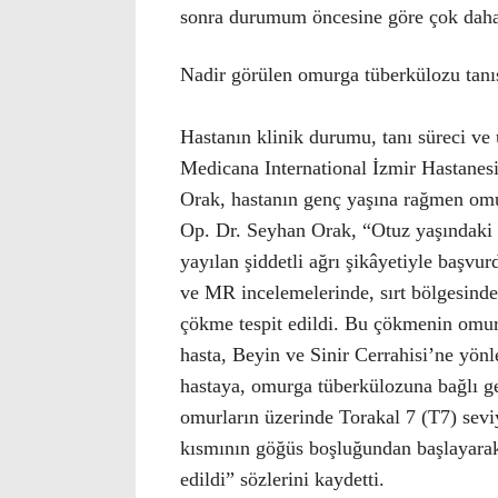
sonra durumum öncesine göre çok daha 
Nadir görülen omurga tüberkülozu tanı
Hastanın klinik durumu, tanı süreci ve
Medicana International İzmir Hastanes
Orak, hastanın genç yaşına rağmen omur
Op. Dr. Seyhan Orak, “Otuz yaşındaki e
yayılan şiddetli ağrı şikâyetiyle başvu
ve MR incelemelerinde, sırt bölgesinde
çökme tespit edildi. Bu çökmenin omuri
hasta, Beyin ve Sinir Cerrahisi’ne yönl
hastaya, omurga tüberkülozuna bağlı ge
omurların üzerinde Torakal 7 (T7) sevi
kısmının göğüs boşluğundan başlayarak
edildi” sözlerini kaydetti.