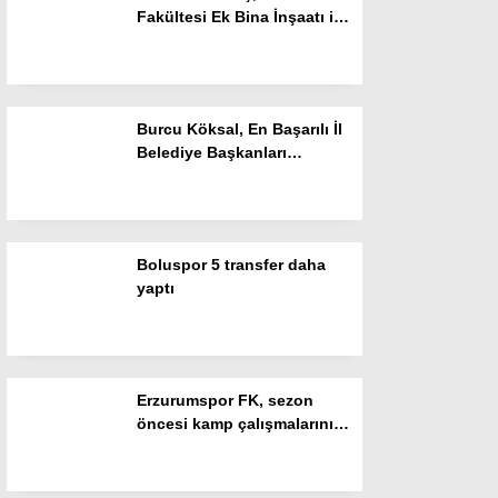
Fakültesi Ek Bina İnşaatı ile
Gizlilik Politikası
Milli Teknoloji Atölyesinde
İncelemelerde Bulundu
Burcu Köksal, En Başarılı İl
Belediye Başkanları
Araştırmasında İlk 3’e Girdi
Boluspor 5 transfer daha
yaptı
WhatsApp İhbar Hattı
Erzurumspor FK, sezon
öncesi kamp çalışmalarını
Facebook
tamamladı