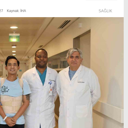
27
Kaynak: İHA
SAĞLIK