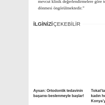
mevcut klinik değerlendirmelere göre 
dönmesi öngörülmektedir.”
İLGİNİZİ
ÇEKEBİLİR
Aysan: Ortodontik tedavinin
Tokat’ta
başarısı beslenmeyle başlar!
kadın h
Konya’y