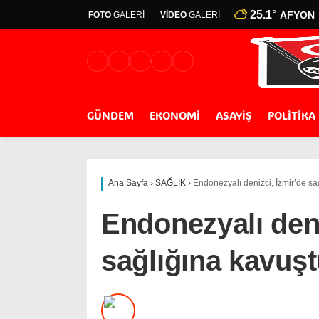
25.1
°
AFYON
FOTO
GALERİ
VİDEO
GALERİ
GÜNDEM
EKONOMİ
ASAYİŞ
POLİTİKA
Ana Sayfa
›
SAĞLIK
›
Endonezyalı denizci, İzmir’de sa
Endonezyalı deni
sağlığına kavuş