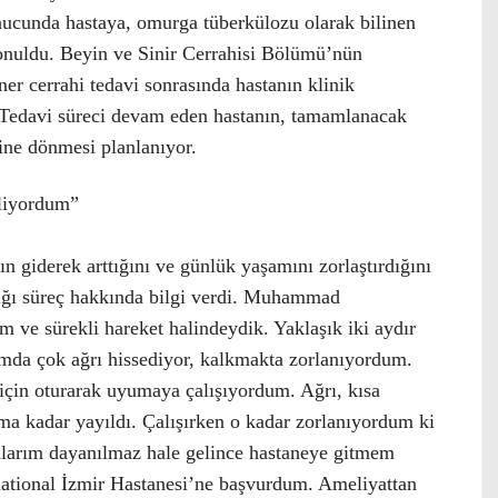
nucunda hastaya, omurga tüberkülozu olarak bilinen
konuldu. Beyin ve Sinir Cerrahisi Bölümü’nün
iner cerrahi tedavi sonrasında hastanın klinik
 Tedavi süreci devam eden hastanın, tamamlanacak
sine dönmesi planlanıyor.
iliyordum”
ın giderek arttığını ve günlük yaşamını zorlaştırdığını
ığı süreç hakkında bilgi verdi. Muhammad
 ve sürekli hareket halindeydik. Yaklaşık iki aydır
ğımda çok ağrı hissediyor, kalkmakta zorlanıyordum.
çin oturarak uyumaya çalışıyordum. Ağrı, kısa
ıma kadar yayıldı. Çalışırken o kadar zorlanıyordum ki
ğrılarım dayanılmaz hale gelince hastaneye gitmem
national İzmir Hastanesi’ne başvurdum. Ameliyattan