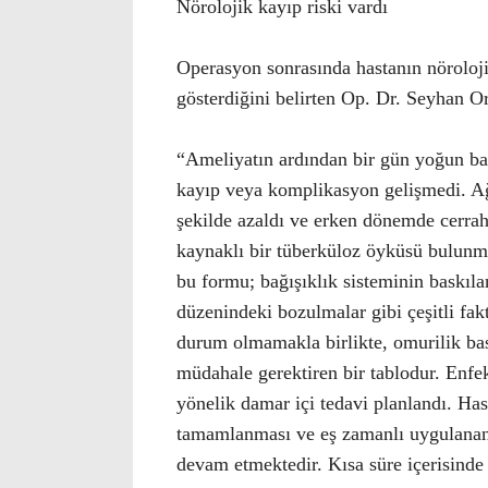
Nörolojik kayıp riski vardı
Operasyon sonrasında hastanın nöroloji
gösterdiğini belirten Op. Dr. Seyhan Or
“Ameliyatın ardından bir gün yoğun bak
kayıp veya komplikasyon gelişmedi. Ağr
şekilde azaldı ve erken dönemde cerrah
kaynaklı bir tüberküloz öyküsü bulun
bu formu; bağışıklık sisteminin baskı
düzenindeki bozulmalar gibi çeşitli faktö
durum olmamakla birlikte, omurilik bas
müdahale gerektiren bir tablodur. Enfe
yönelik damar içi tedavi planlandı. Has
tamamlanması ve eş zamanlı uygulanan 
devam etmektedir. Kısa süre içerisinde