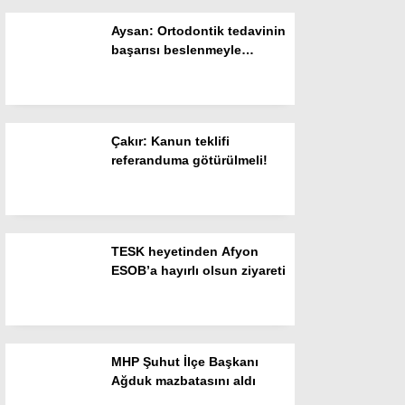
Aysan: Ortodontik tedavinin
Instagram
başarısı beslenmeyle
başlar!
Youtube
Çakır: Kanun teklifi
referanduma götürülmeli!
TESK heyetinden Afyon
ESOB’a hayırlı olsun ziyareti
MHP Şuhut İlçe Başkanı
Ağduk mazbatasını aldı