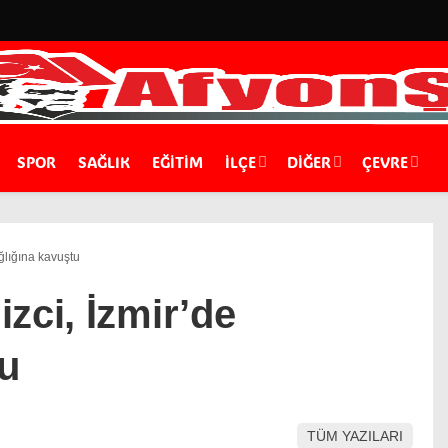
SPOR
SAĞLIK
EĞİTİM
İLÇE
DIĞER
ÇEVRE
ğlığına kavuştu
zci, İzmir’de
tu
TÜM YAZILARI