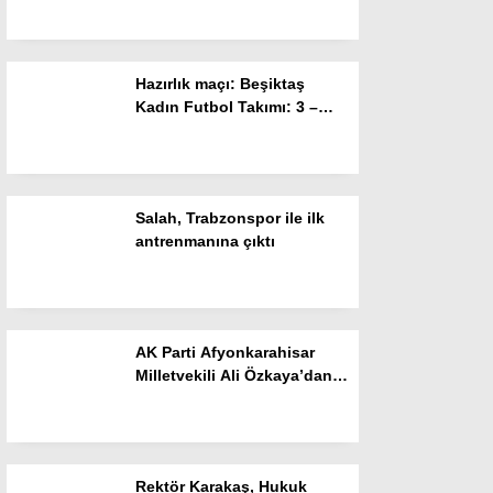
Resmi İlanlar
POLİTİKA
Hazırlık maçı: Beşiktaş
Namaz Vakitleri
Kadın Futbol Takımı: 3 –
FOMGET: 1
Dünya
Nöbetçi Eczaneler
Salah, Trabzonspor ile ilk
SPOR
antrenmanına çıktı
Puan Durumları
Magazin
AK Parti Afyonkarahisar
Hava Durumu
Milletvekili Ali Özkaya’dan
“Terörsüz Türkiye” Mesajı
SAĞLIK
Künye
Rektör Karakaş, Hukuk
Teknoloji