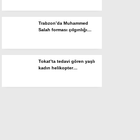
Trabzon’da Muhammed
Salah forması çılgınlığı
devam ediyor
Tokat’ta tedavi gören yaşlı
kadın helikopter
ambulansla Konya’ya sevk
edildi