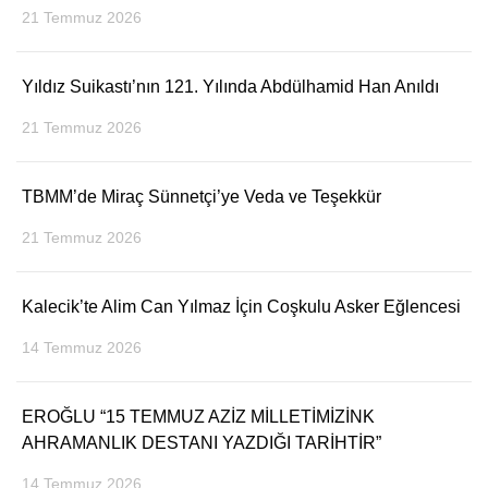
21 Temmuz 2026
Yıldız Suikastı’nın 121. Yılında Abdülhamid Han Anıldı
21 Temmuz 2026
TBMM’de Miraç Sünnetçi’ye Veda ve Teşekkür
21 Temmuz 2026
Kalecik’te Alim Can Yılmaz İçin Coşkulu Asker Eğlencesi
14 Temmuz 2026
EROĞLU “15 TEMMUZ AZİZ MİLLETİMİZİNK
AHRAMANLIK DESTANI YAZDIĞI TARİHTİR”
14 Temmuz 2026