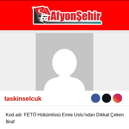
20.9
°
AFYON
GALERİ
VİDEO
YAZARLAR
GÜNDEM
EKONOMİ
ASAYİŞ
POLİTİKA
SPOR
taskinselcuk
SAĞLIK
Kod adı FETÖ Hükümlüsü Emre Uslu’ndan Dikkat Çeken
EĞİTİM
İtiraf
WhatsApp İhbar Hattı
İLÇE