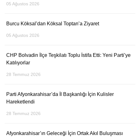
05 Ağustos 2026
DIĞER
Burcu Köksal’dan Köksal Toptan’a Ziyaret
ÇEVRE
Facebook
05 Ağustos 2026
RESMI İLANLAR
E-GAZETE
CHP Bolvadin İlçe Teşkilatı Toplu İstifa Etti: Yeni Parti’ye
Instagram
CANLI YAYIN
Katılıyorlar
28 Temmuz 2026
Youtube
Parti Afyonkarahisar’da İl Başkanlığı İçin Kulisler
Hareketlendi
28 Temmuz 2026
Afyonkarahisar’ın Geleceği İçin Ortak Akıl Buluşması