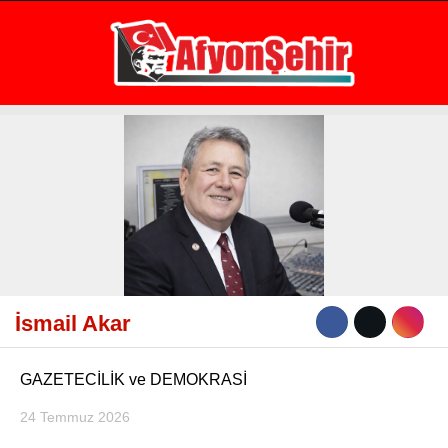
18.7
°
AFYON
GALERİ
VİDEO
YAZARLAR
GÜNDEM
EKONOMİ
ASAYİŞ
POLİTİKA
İsmail Akar
SPOR
SAĞLIK
GAZETECİLİK ve DEMOKRASİ
EĞİTİM
24 Temmuz 2026
WhatsApp İhbar Hattı
İLÇE