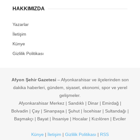
HAKKIMIZDA
Yazarlar
İletişim
Künye
Gizlilik Politikası
Afyon Şehir Gazetesi
– Afyonkarahisar ve ilçelerinden son
dakika haberleri, gündem, siyaset, ekonomi, spor ve yerel
gelişmeler.
Afyonkarahisar Merkez | Sandıklı | Dinar | Emirdağ |
Bolvadin | Çay | Sinanpaşa | Şuhut | İscehisar | Sultandağı |
Başmakçı | Bayat | İhsaniye | Hocalar | Kızılören | Evciler
Künye
|
İletişim
|
Gizlilik Politikası
|
RSS