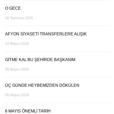
O GECE
DIĞER
16 Temmuz 2026
ÇEVRE
Facebook
RESMI İLANLAR
AFYON SİYASETİ TRANSFERLERE ALIŞIK
E-GAZETE
12 Mayıs 2026
Instagram
CANLI YAYIN
GİTME KAL BU ŞEHİRDE BAŞKANIM
Youtube
08 Mayıs 2026
ÜÇ GÜNDE HEYBEMİZDEN DÖKÜLEN
05 Mayıs 2026
6 MAYIS ÖNEMLİ TARİH